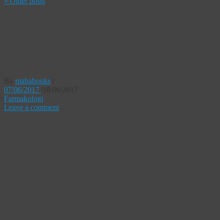
«
Older posts
Farmakologi
dan Terapi
edisi 6 FKUI
By
mababooks
|
07/06/2017
|
18/06/2017
Farmakologi
Leave a comment