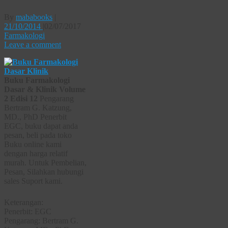
By
mababooks
|
21/10/2014
|
02/07/2017
Farmakologi
Leave a comment
Buku Farmakologi
Dasar & Klinik Volume
2 Edisi 12
Pengarang
Bertram G. Katzung,
MD., PhD Penerbit
EGC, buku dapat anda
pesan, beli pada toko
Buku online kami
dengan harga relatif
murah. Untuk Pembelian,
Pesan, Silahkan hubungi
sales Suport kami.
Keterangan:
Penerbit: EGC
Pengarang: Bertram G.