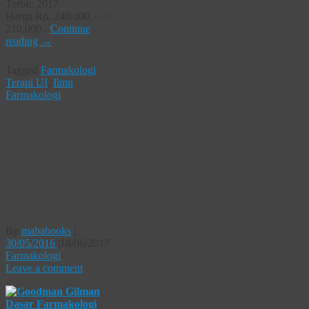
Terbit: 2017
Harga Rp. 240.000,- –>
210.000,-
Continue
reading
→
Tagged
Farmakologi
Terapi UI
,
Ilmu
Farmakologi
Goodman
Gilman Dasar
Farmakologi
Terapi
By
mababooks
|
30/05/2016
|
18/06/2017
Farmakologi
Leave a comment