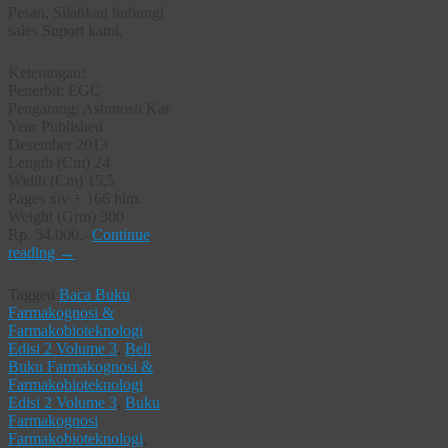
Pesan, Silahkan hubungi
sales Suport kami.
Keterangan:
Penerbit: EGC
Pengarang: Ashutosh Kar
Year Published
Desember 2013
Length (Cm) 24
Width (Cm) 15,5
Pages xiv + 166 hlm.
Weight (Grm) 300
Rp. 54.000,-
Continue
reading
→
Tagged
Baca Buku
Farmakognosi &
Farmakobioteknologi
Edisi 2 Volume 3
,
Beli
Buku Farmakognosi &
Farmakobioteknologi
Edisi 2 Volume 3
,
Buku
Farmakognosi
Farmakobioteknologi
,