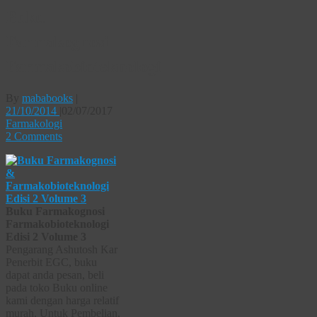
Buku
Farmakognosi
Farmakobioteknologi
By
mababooks
|
21/10/2014
|
02/07/2017
Farmakologi
2 Comments
Buku Farmakognosi
Farmakobioteknologi
Edisi 2 Volume 3
Pengarang Ashutosh Kar
Penerbit EGC, buku
dapat anda pesan, beli
pada toko Buku online
kami dengan harga relatif
murah. Untuk Pembelian,