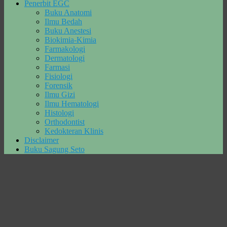
Penerbit EGC
Buku Anatomi
Ilmu Bedah
Buku Anestesi
Biokimia-Kimia
Farmakologi
Dermatologi
Farmasi
Fisiologi
Forensik
Ilmu Gizi
Ilmu Hematologi
Histologi
Orthodontist
Kedokteran Klinis
Disclaimer
Buku Sagung Seto