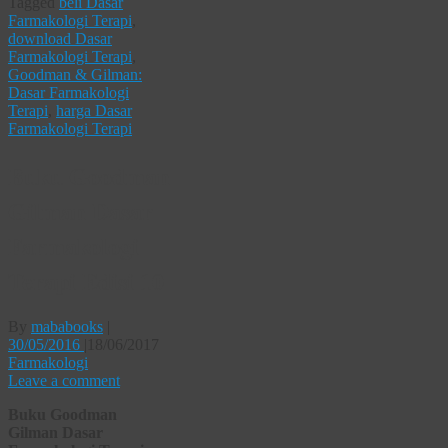
Tagged
beli Dasar
Farmakologi Terapi
,
download Dasar
Farmakologi Terapi
,
Goodman & Gilman:
Dasar Farmakologi
Terapi
,
harga Dasar
Farmakologi Terapi
Buku Goodman
Gilman Dasar
Farmakologi
Terapi Edisi 10
By
mababooks
|
30/05/2016
|
18/06/2017
Farmakologi
Leave a comment
Buku Goodman
Gilman Dasar