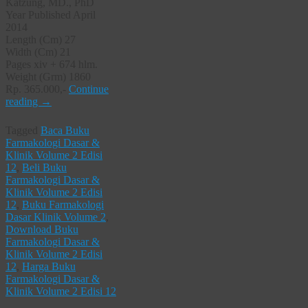
Katzung, MD., PhD
Year Published April
2014
Length (Cm) 27
Width (Cm) 21
Pages xiv + 674 hlm.
Weight (Grm) 1860
Rp. 365.000,-
Continue
reading
→
Tagged
Baca Buku
Farmakologi Dasar &
Klinik Volume 2 Edisi
12
,
Beli Buku
Farmakologi Dasar &
Klinik Volume 2 Edisi
12
,
Buku Farmakologi
Dasar Klinik Volume 2
,
Download Buku
Farmakologi Dasar &
Klinik Volume 2 Edisi
12
,
Harga Buku
Farmakologi Dasar &
Klinik Volume 2 Edisi 12