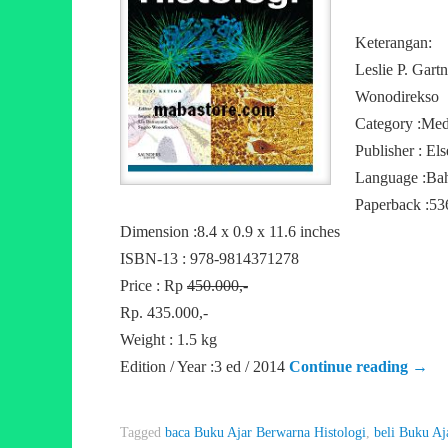
Keterangan:
Leslie P. Gart
Wonodirekso
Category :Med
Publisher : Els
Language :Bah
Paperback :53
Dimension :8.4 x 0.9 x 11.6 inches
ISBN-13 : 978-9814371278
Price : Rp
450.000,-
Rp. 435.000,-
Weight : 1.5 kg
Edition / Year :3 ed / 2014
Continue reading
→
Tagged
baca Buku Ajar Berwarna Histologi
,
beli Buku Aj