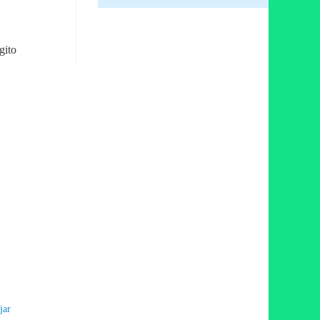
gito
jar