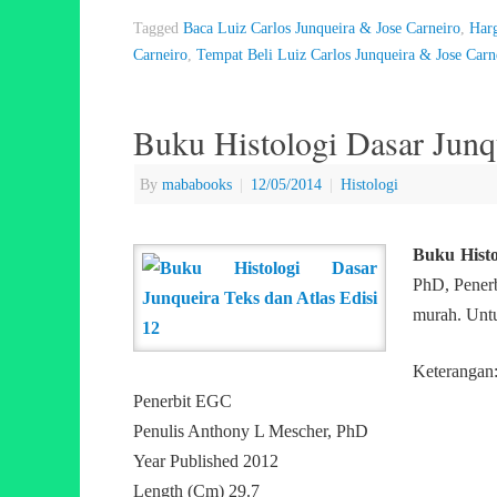
Tagged
Baca Luiz Carlos Junqueira & Jose Carneiro
,
Harg
Carneiro
,
Tempat Beli Luiz Carlos Junqueira & Jose Carn
Buku Histologi Dasar Junqu
By
mababooks
|
12/05/2014
|
Histologi
Buku Histo
PhD, Penerb
murah. Untu
Keterangan
Penerbit EGC
Penulis Anthony L Mescher, PhD
Year Published 2012
Length (Cm) 29.7