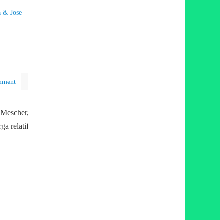
a & Jose
mment
 Mescher,
a relatif