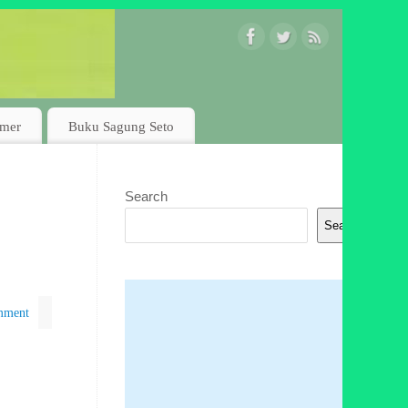
imer
Buku Sagung Seto
Search
Search
mment