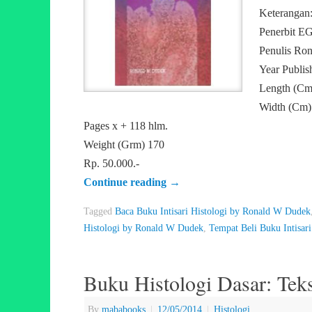
Keterangan
Penerbit E
Penulis Ro
Year Publis
Length (Cm
Width (Cm)
Pages x + 118 hlm.
Weight (Grm) 170
Rp. 50.000.-
Continue reading
→
Tagged
Baca Buku Intisari Histologi by Ronald W Dudek
Histologi by Ronald W Dudek
,
Tempat Beli Buku Intisar
Buku Histologi Dasar: Teks
By
mababooks
|
12/05/2014
|
Histologi