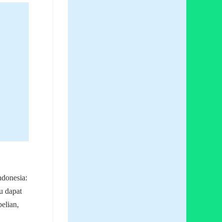
ndonesia:
u dapat
elian,