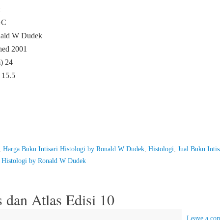
:
GC
nald W Dudek
hed 2001
) 24
 15.5
,
Harga Buku Intisari Histologi by Ronald W Dudek
,
Histologi
,
Jual Buku Intis
i Histologi by Ronald W Dudek
 dan Atlas Edisi 10
Leave a co