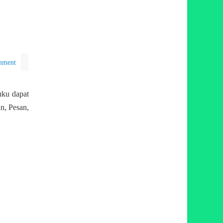
mment
uku dapat
n, Pesan,