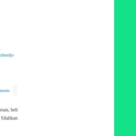
,
mihardjo
ments
san, beli
Silahkan