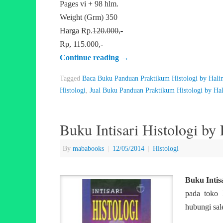
Pages vi + 98 hlm.
Weight (Grm) 350
Harga Rp.
120.000,-
Rp, 115.000,-
Continue reading
→
Tagged
Baca Buku Panduan Praktikum Histologi by Hali
Histologi
,
Jual Buku Panduan Praktikum Histologi by Ha
Buku Intisari Histologi b
By
mababooks
|
12/05/2014
|
Histologi
Buku Intis
pada toko 
hubungi sal