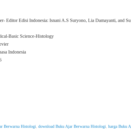
ner- Editor Edisi Indonesia: Isnani A.S Suryono, Lia Damayanti, and Su
ical-Basic Science-Histology
evier
asa Indonesia
6
ar Berwarna Histologi
,
download Buku Ajar Berwarna Histologi
,
harga Buku A