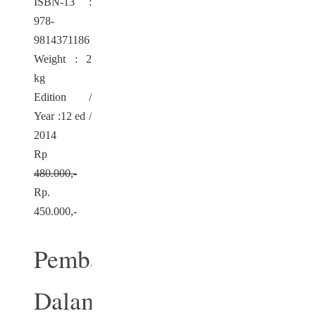
ISBN-13 :
978-
9814371186
Weight : 2
kg
Edition /
Year :12 ed /
2014
Rp
480.000,-
Rp.
450.000,-
Pembahasan
Dalam