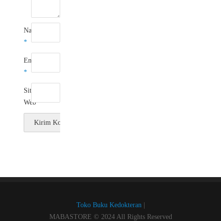
Nama
*
Email
*
Situs
Web
Toko Buku Kedokteran
|
MABASTORE © 2024 All Rights Reserved