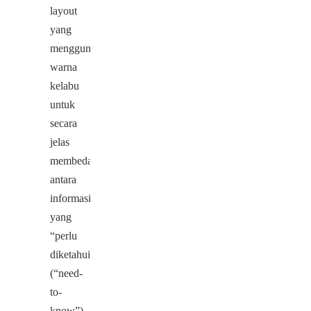
layout
yang
menggunakan
warna
kelabu
untuk
secara
jelas
membedakan
antara
informasi
yang
“perlu
diketahui”
(“need-
to-
know”)