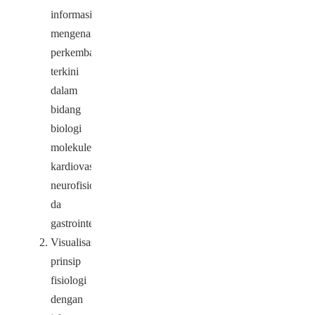
informasi
mengenai
perkembangan
terkini
dalam
bidang
biologi
molekuler,
kardiovaskular,
neurofisiologi,
da
gastrointestinal.
Visualisasikan
prinsip
fisiologi
dengan