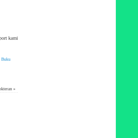
port kami
 Buku
dokteran
»