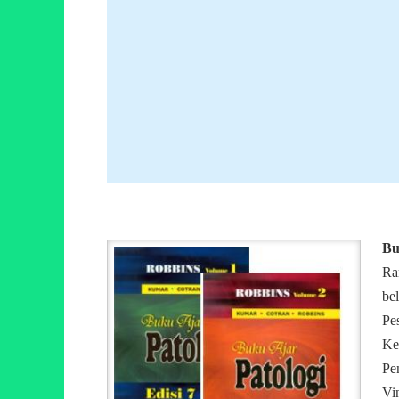
Bu
Ra
be
Pe
Ke
Pe
Vi