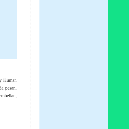
ay Kumar,
da pesan,
embelian,