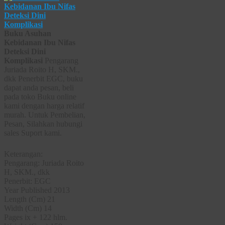
Buku Asuhan
Kebidanan Ibu Nifas
Deteksi Dini
Komplikasi
Pengarang
Juriada Roito H, SKM.,
dkk Penerbit EGC, buku
dapat anda pesan, beli
pada toko Buku online
kami dengan harga relatif
murah. Untuk Pembelian,
Pesan, Silahkan hubungi
sales Suport kami.
Keterangan:
Pengarang: Juriada Roito
H, SKM., dkk
Penerbit: EGC
Year Published 2013
Length (Cm) 21
Width (Cm) 14
Pages ix + 122 hlm.