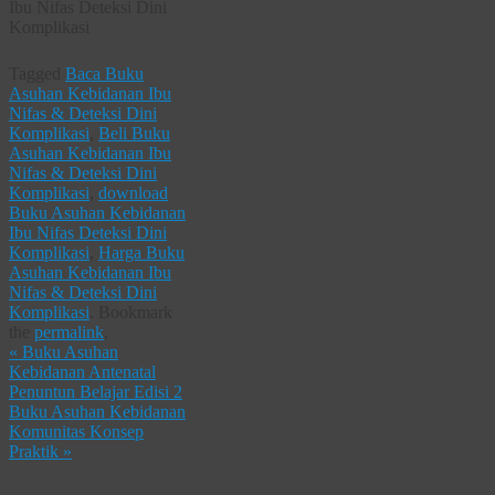
Ibu Nifas Deteksi Dini
Komplikasi
Tagged
Baca Buku
Asuhan Kebidanan Ibu
Nifas & Deteksi Dini
Komplikasi
,
Beli Buku
Asuhan Kebidanan Ibu
Nifas & Deteksi Dini
Komplikasi
,
download
Buku Asuhan Kebidanan
Ibu Nifas Deteksi Dini
Komplikasi
,
Harga Buku
Asuhan Kebidanan Ibu
Nifas & Deteksi Dini
Komplikasi
.
Bookmark
the
permalink
.
«
Buku Asuhan
Kebidanan Antenatal
Penuntun Belajar Edisi 2
Buku Asuhan Kebidanan
Komunitas Konsep
Praktik
»
Tinggalkan