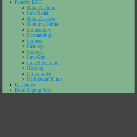
Penerbit EGC
Buku Anatomi
Ilmu Bedah
Buku Anestesi
Biokimia-Kimia
Farmakologi
Dermatologi
Farmasi
Fisiologi
Forensik
Ilmu Gizi
Ilmu Hematologi
Histologi
Orthodontist
Kedokteran Klinis
Disclaimer
Buku Sagung Seto