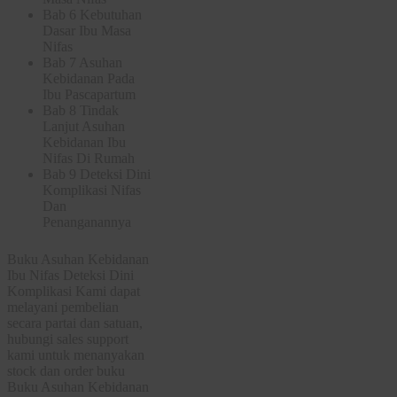
Bab 6 Kebutuhan
Dasar Ibu Masa
Nifas
Bab 7 Asuhan
Kebidanan Pada
Ibu Pasca­partum
Bab 8 Tindak
Lanjut Asuhan
Kebidanan Ibu
Nifas Di Rumah
Bab 9 Deteksi Dini
Komplikasi Nifas
Dan
Penanganannya
Buku Asuhan Kebidanan
Ibu Nifas Deteksi Dini
Komplikasi Kami dapat
melayani pembelian
secara partai dan satuan,
hubungi sales support
kami untuk menanyakan
stock dan order buku
Buku Asuhan Kebidanan