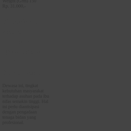
Weight (Grm) 150
Rp. 31.000,-
Sinopsis Buku
Asuhan
Kebidanan Ibu
Nifas Deteksi
Dini
Komplikasi :
Dewasa ini, tingkat
kebutuhan masyarakat
terhadap asuhan pada ibu
nifas semakin tinggi. Hal
ini perlu diantisipasi
dengan pengadaan
tenaga bidan yang
profesional.