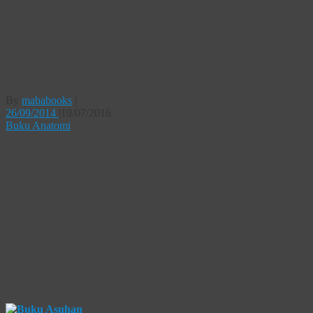
Buku Asuhan
Kebidanan Ibu
Nifas Deteksi Dini
Komplikasi
By
mababooks
|
26/09/2014
|
19/07/2016
Buku Anatomi