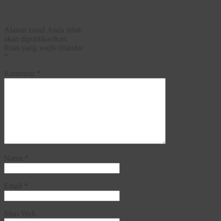
Balasan
Alamat email Anda tidak
akan dipublikasikan.
Ruas yang wajib ditandai
*
Komentar
*
Nama
*
Email
*
Situs Web