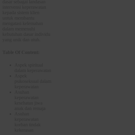
dasar sebagai landasan
intervensi keperawatan
kepada sistem klien
untuk membantu
mengatasi kelemahan
dalam memenuhi
kebutuhan dasar individu
yang unik dan utuh.
Table Of Content:
Aspek spiritual
dalam keperawatan
Aspek
psikoseksual dalam
keperawatan
Asuhan
keperawatan
kesehatan jiwa
anak dan remaja
Asuhan
keperawatan
korban tindak
kekerasan