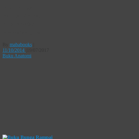
Buku Bunga
Rampai Asuhan
Keperawatan
Kesehatan Jiwa
By
mababooks
|
11/10/2014
|
19/07/2017
Buku Anatomi