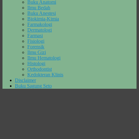
Buku Anatomi
Ilmu Bedah
Buku Anestesi
Biokimia-Kimia
Farmakologi
Dermatologi
Farmasi
Fisiologi
Forensik
Ilmu Gizi
Ilmu Hematologi
Histologi
Orthodontist
Kedokteran Klinis
Disclaimer
Buku Sagung Seto