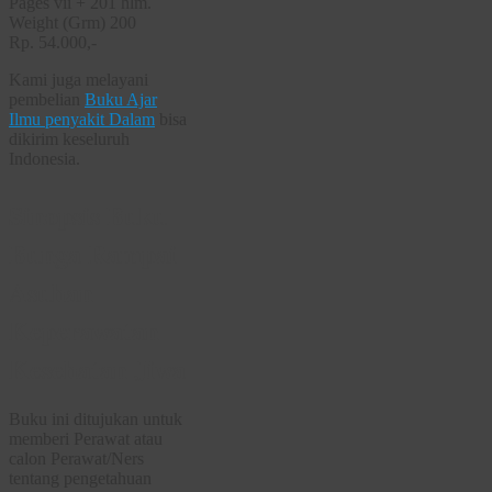
Pages vii + 201 hlm.
Weight (Grm) 200
Rp. 54.000,-
Kami juga melayani
pembelian
Buku Ajar
Ilmu penyakit Dalam
bisa
dikirim keseluruh
Indonesia.
Sinopsis Buku
Bunga Rampai
Asuhan
Keperawatan
Kesehatan Jiwa
Buku ini ditujukan untuk
memberi Perawat atau
calon Perawat/Ners
tentang pengetahuan