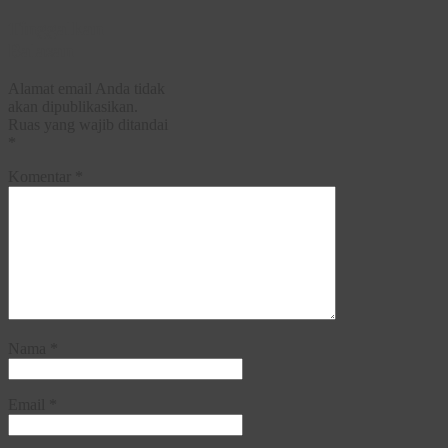
Tinggalkan
Balasan
Alamat email Anda tidak
akan dipublikasikan.
Ruas yang wajib ditandai
*
Komentar
*
Nama
*
Email
*