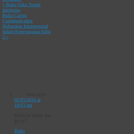
«
Buku Saku Terapi
Intravena
Buku Caring
Communicating
Hubungan Interpersonal
dalam Keperawatan Edisi
2
»
One Response to
Buku Bunga
Rampai Asuhan
Keperawatan
Kesehatan Jiwa
erma
says:
02/05/2016 at
10:03 am
Buku ini masih ada
ga ya?
Balas