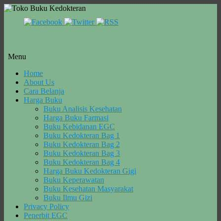
Menu
Skip
Home
to
About Us
content
Cara Belanja
Harga Buku
Buku Analisis Kesehatan
Harga Buku Farmasi
Buku Kebidanan EGC
Buku Kedokteran Bag 1
Buku Kedokteran Bag 2
Buku Kedokteran Bag 3
Buku Kedokteran Bag 4
Harga Buku Kedokteran Gigi
Buku Keperawatan
Buku Kesehatan Masyarakat
Buku Ilmu Gizi
Privacy Policy
Penerbit EGC