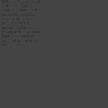
& Klinik Volume 1 Edisi
12-Bertram, Buku ini
sangat di perlukan oleh
mahasiswa kedokteran,
terutama mahasiswa
baru, sebagai dasar
pelajaran mereka ke
jenjang berikutnya, buku
farmakologi dasar ini
kami jual dengan harga
relatif murah.
Buku
Farmakologi
Dasar Klinik
Volume 1 Edisi
12-Bertram
Table Of
Content