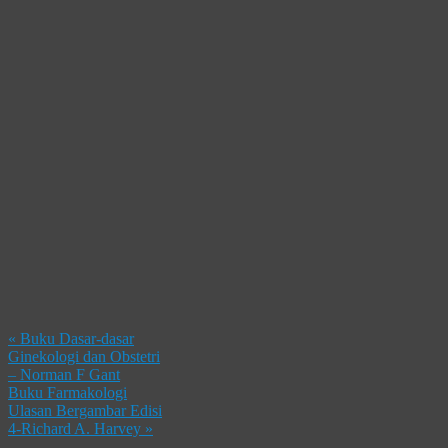
«
Buku Dasar-dasar
Ginekologi dan Obstetri
– Norman F Gant
Buku Farmakologi
Ulasan Bergambar Edisi
4-Richard A. Harvey
»