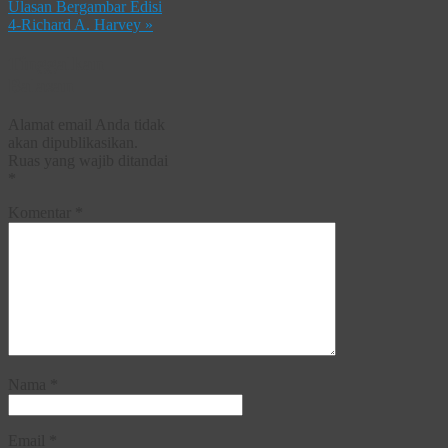
Ulasan Bergambar Edisi
4-Richard A. Harvey
»
Tinggalkan
Balasan
Alamat email Anda tidak
akan dipublikasikan.
Ruas yang wajib ditandai
*
Komentar
*
Nama
*
Email
*