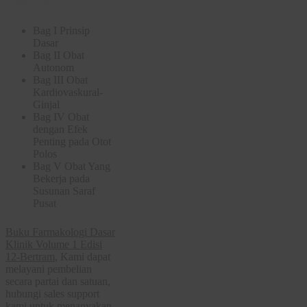
Bag I Prinsip
Dasar
Bag II Obat
Autonom
Bag III Obat
Kardiovaskural-
Ginjal
Bag IV Obat
dengan Efek
Penting pada Otot
Polos
Bag V Obat Yang
Bekerja pada
Susunan Saraf
Pusat
Buku Farmakologi Dasar
Klinik Volume 1 Edisi
12-Bertram
, Kami dapat
melayani pembelian
secara partai dan satuan,
hubungi sales support
kami untuk menanyakan