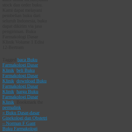
stock dan order buku.
Kami dapat melayani
pembelian buku dari
seluruh Indonesia, buku
dapat dikirim via jasa
pengiriman. Buku
Farmakologi Dasar
Klinik Volume 1 Edisi
12-Bertram
Tagged
baca Buku
Farmakologi Dasar
Klinik
,
beli Buku
Farmakologi Dasar
Klinik
,
download Buku
Farmakologi Dasar
Klinik
,
harga Buku
Farmakologi Dasar
Klinik
.
Bookmark the
permalink
.
«
Buku Dasar-dasar
Ginekologi dan Obstetri
– Norman F Gant
Buku Farmakologi