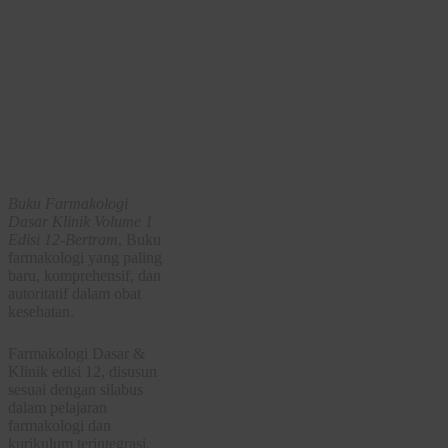
Sinopsis Buku
Farmakologi
Dasar Klinik
Volume 1 Edisi
12-Bertram
Buku Farmakologi
Dasar Klinik Volume 1
Edisi 12-Bertram
, Buku
farmakologi yang paling
baru, komprehensif, dan
autoritatif dalam obat
kesehatan.
Farmakologi Dasar &
Klinik edisi 12, disusun
sesuai dengan silabus
dalam pelajaran
farmakologi dan
kurikulum terintegrasi,