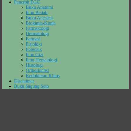
Penerbit EGC
Buku Anatomi
Ilmu Bedah
Buku Anestesi
Biokimia-Kimia
Farmakologi
Dermatologi
Farmasi
Fisiologi
Forensik
Ilmu Gizi
Ilmu Hematologi
Histologi
Orthodontist
Kedokteran Klinis
Disclaimer
Buku Sagung Seto