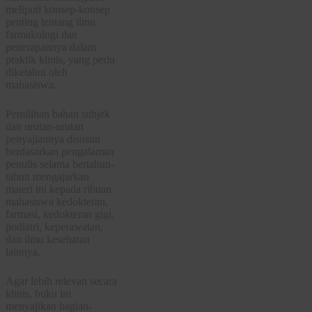
meliputi konsep-konsep
penting tentang ilmu
farmakologi dan
penerapannya dalam
praktik klinis, yang perlu
diketahui oleh
mahasiswa.
Pemilihan bahan subjek
dan urutan-urutan
penyajiannya disusun
berdasarkan pengalaman
penulis selama bertahun-
tahun mengajarkan
materi ini kepada ribuan
mahasiswa kedokteran,
farmasi, kedokteran gigi,
podiatri, keperawatan,
dan ilmu kesehatan
lainnya.
Agar lebih relevan secara
klinis, buku ini
menyajikan bagian-