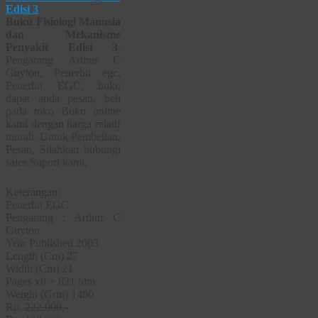
Buku Fisiologi Manusia
dan Mekanisme
Penyakit Edisi 3
,
Pengarang Arthur C
Guyton, Penerbit egc,
Penerbit EGC, buku
dapat anda pesan, beli
pada toko Buku online
kami dengan harga relatif
murah. Untuk Pembelian,
Pesan, Silahkan hubungi
sales Suport kami.
Keterangan:
Penerbit EGC
Pengarang : Arthur C
Guyton
Year Published 2003
Length (Cm) 27
Width (Cm) 21
Pages xii + 821 hlm.
Weight (Grm) 1480
Rp.
222.000,-