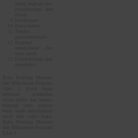
ruang angkasa dan
penyelamatan laut
dalam
Sistem saraf
Panca indera
Traktus
gastrointestinalis
Regulasi
metabolisme dan
suhu tubuh
Endokrinologi dan
reproduksi
Buku Fisiologi Manusia
dan Mekanisme Penyakit
Edisi 3, Kami dapat
melayani pembelian
secara partai dan satuan,
hubungi sales support
kami untuk menanyakan
stock dan order buku.
Buku Fisiologi Manusia
dan Mekanisme Penyakit
Edisi 3