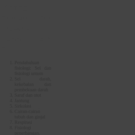
Fisiologi
Manusia dan
Mekanisme
Penyakit Edisi
3:
Pendahuluan
fisiologi: Sel dan
fisiologi umum
Sel darah,
kekebalan dan
pembekuan darah
Saraf dan otot
Jantung
Sirkulasi
Cairan-cairan
tubuh dan ginjal
Respirasi
Fisiologi
penerbangan,