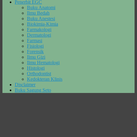
Penerbit EGC
Buku Anatomi
Ilmu Bedah
Buku Anestesi
Biokimia-Kimia
Farmakologi
Dermatologi
Farmasi
Fisiologi
Forensik
Ilmu Gizi
Ilmu Hematologi
Histologi
Orthodontist
Kedokteran Klinis
Disclaimer
Buku Sagung Seto