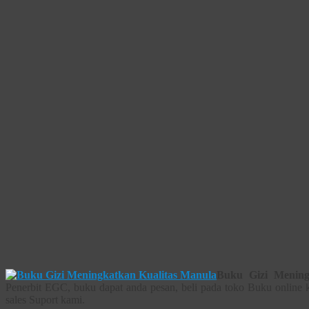
Buku Gizi Mening
Penerbit EGC, buku dapat anda pesan, beli pada toko Buku online 
sales Suport kami.