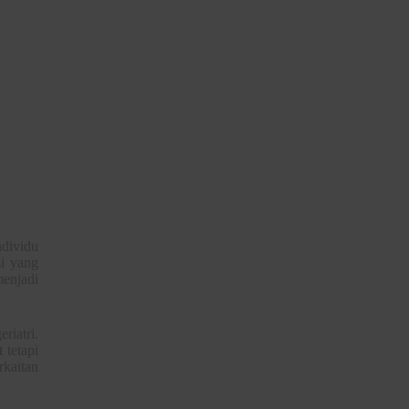
ndividu
zi yang
menjadi
riatri.
 tetapi
rkaitan