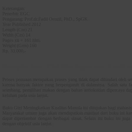
Keterangan:
Penerbit: EGC
Pengarang: Prof.dr.Fadil Oenzil, PhD., SpGK
Year Published 2012
Length (Cm) 21
Width (Cm) 14
Pages xii + 161 hlm.
Weight (Grm) 160
Rp. 33.000,-
Sinopsis Buku Gizi Meningkatkan Kualita
Proses penuaan merupakan proses yang tidak dapat dihindari oleh set
karena banyak faktor yang berpengaruh di dalamnya. Salah satu fak
seimbang, pemilihan makan dengan bahan antioksidan dipercaya d
keluhan pada usia lanjut.
Buku Gizi Meningkatkan Kualitas Manula ini ditujukan bagi mahasisw
Masyarakat umum juga akan mendapatkan manfaat dari buku ini kare
dapat diperlambat dengan berbagai siasat. Selain itu buku ini jug
dengan objektif usia lanjut.