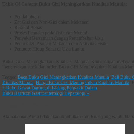
Table Of Content Buku Gizi Meningkatkan Kualitas Manula:
Pendahuluan
Zat Gizi dan Non-Gizi dalam Makanan
Radikal Bebas
Proses Penuaan pada Fisik dan Mental
Penyakit Bersamaan dengan Pertambahan Usia
Peran Gizi: Asupan Makanan dan Aktivitas Fisik
Penutup: Hidup Sehat di Usia Lanjut
Buku Gizi Meningkatkan Kualitas Manula Kami dapat melayani p
menanyakan stock dan order. Buku Gizi Meningkatkan Kualitas Man
Tagged
Baca Buku Gizi Meningkatkan Kualitas Manula
,
Beli Buku 
Kualitas Manula
,
Harga Buku Gizi Meningkatkan Kualitas Manula
.
B
«
Buku Gawat Darurat di Bidang Penyakit Dalam
Buku Harrison Gastroenterologi Hepatologi
»
Tinggalkan Balasan
Alamat email Anda tidak akan dipublikasikan.
Ruas yang wajib ditan