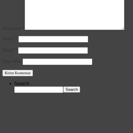
Komentar
*
Nama
*
Email
*
Situs Web
Search
Search