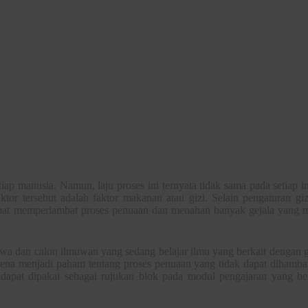
s Manula
iap manusia. Namun, laju proses ini ternyata tidak sama pada setiap i
tor tersebut adalah faktor makanan atau gizi. Selain pengaturan gi
apat memperlambat proses penuaan dan menahan banyak gejala yang 
a dan calon ilmuwan yang sedang belajar ilmu yang berkait dengan ge
na menjadi paham tentang proses penuaan yang tidak dapat dihambat
a dapat dipakai sebagai rujukan blok pada modul pengajaran yang be