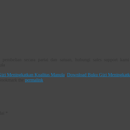
embelian secara partai dan satuan, hubungi sales support kami
ula
Gizi Meningkatkan Kualitas Manula
,
Download Buku Gizi Meningkat
ookmark the
permalink
.
dai
*