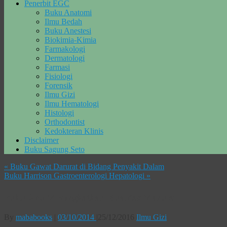
Penerbit EGC
Buku Anatomi
Ilmu Bedah
Buku Anestesi
Biokimia-Kimia
Farmakologi
Dermatologi
Farmasi
Fisiologi
Forensik
Ilmu Gizi
Ilmu Hematologi
Histologi
Orthodontist
Kedokteran Klinis
Disclaimer
Buku Sagung Seto
«
Buku Gawat Darurat di Bidang Penyakit Dalam
Buku Harrison Gastroenterologi Hepatologi
»
Buku Gizi Meningkatkan Kualitas Manula
By
mababooks
|
03/10/2014
|
25/12/2016
Ilmu Gizi