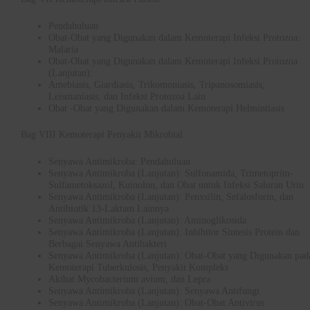
Pendahuluan
Obat-Obat yang Digunakan dalam Kemoterapi Infeksi Protozoa:
Malaria
Obat-Obat yang Digunakan dalam Kemoterapi Infeksi Protozoa
(Lanjutan):
Amebiasis, Giardiasis, Trikomoniasis, Tripanosomiasis,
Leismaniasis, dan Infeksi Protozoa Lain
Obat -Obat yang Digunakan dalam Kemoterapi Helmintiasis
Bag VIII Kemoterapi Penyakit Mikrobial
Senyawa Antimikroba: Pendahuluan
Senyawa Antimikroba (Lanjutan): Sulfonamida, Trimetoprim-
Sulfametoksazol, Kuinolon, dan Obat untuk Infeksi Saluran Urin
Senyawa Antimikroba (Lanjutan): Penxsilin, Sefalosforin, dan
Antibiotik 13-Laktam Lainnya
Senyawa Antimikroba (Lanjutan): Aminoglikosida
Senyawa Antimikroba (Lanjutan): Inhibitor Sintesis Protein dan
Berbagai Senyawa Antibakteri
Senyawa Antimikroba (Lanjutan): Obat-Obat yang Digunakan pad
Kemoterapi Tuberkulosis, Penyakit Kompleks
Akibat Mycobacterium avium, dan Lepra
Senyawa Antimikroba (Lanjutan): Senyawa Antifungi
Senyawa Antimikroba (Lanjutan): Obat-Obat Antivirus