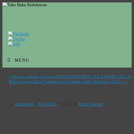
MENU
«
Buku Goodman Gilman DASAR FARMAKOLOGI TERAPI Edisi 10
Buku Konsep Dasar Farmakologi Panduan untuk Mahasiswa Edisi 3
»
Buku Goodman Gilman Dasar Farmakologi Terapi
By
mababooks
|
20/04/2014
|
19/07/2016
Buku Anatomi