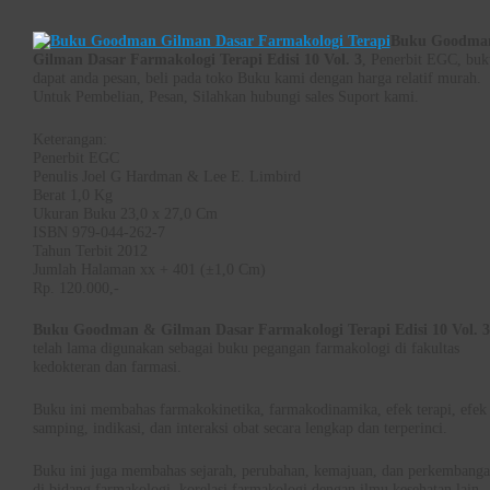
Buku Goodma
Gilman Dasar Farmakologi Terapi Edisi 10 Vol. 3
, Penerbit EGC, buk
dapat anda pesan, beli pada toko Buku kami dengan harga relatif murah.
Untuk Pembelian, Pesan, Silahkan hubungi sales Suport kami.
Keterangan:
Penerbit EGC
Penulis Joel G Hardman & Lee E. Limbird
Berat 1,0 Kg
Ukuran Buku 23,0 x 27,0 Cm
ISBN 979-044-262-7
Tahun Terbit 2012
Jumlah Halaman xx + 401 (±1,0 Cm)
Rp. 120.000,-
Buku Goodman & Gilman Dasar Farmakologi Terapi Edisi 10 Vol. 3
telah lama digunakan sebagai buku pegangan farmakologi di fakultas
kedokteran dan farmasi.
Buku ini membahas farmakokinetika, farmakodinamika, efek terapi, efek
samping, indikasi, dan interaksi obat secara lengkap dan terperinci.
Buku ini juga membahas sejarah, perubahan, kemajuan, dan perkembang
di bidang farmakologi, korelasi farmakologi dengan ilmu kesehatan lain,