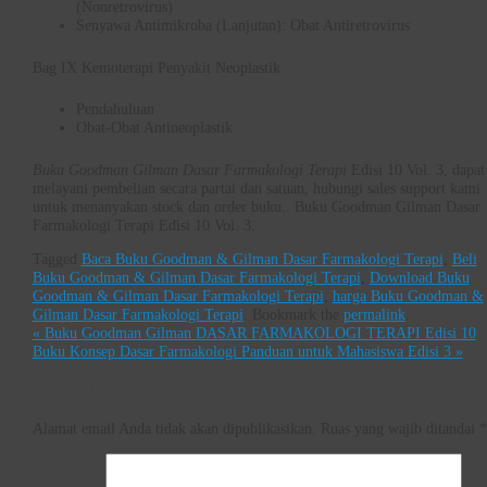
(Nonretrovirus)
Senyawa Antimikroba (Lanjutan): Obat Antiretrovirus
Bag IX Kemoterapi Penyakit Neoplastik
Pendahuluan
Obat-Obat Antineoplastik
Buku Goodman Gilman Dasar Farmakologi Terapi
Edisi 10 Vol. 3, dapat
melayani pembelian secara partai dan satuan, hubungi sales support kami
untuk menanyakan stock dan order buku. Buku Goodman Gilman Dasar
Farmakologi Terapi Edisi 10 Vol. 3.
Tagged
Baca Buku Goodman & Gilman Dasar Farmakologi Terapi
,
Beli
Buku Goodman & Gilman Dasar Farmakologi Terapi
,
Download Buku
Goodman & Gilman Dasar Farmakologi Terapi
,
harga Buku Goodman &
Gilman Dasar Farmakologi Terapi
.
Bookmark the
permalink
.
«
Buku Goodman Gilman DASAR FARMAKOLOGI TERAPI Edisi 10
Buku Konsep Dasar Farmakologi Panduan untuk Mahasiswa Edisi 3
»
Tinggalkan Balasan
Alamat email Anda tidak akan dipublikasikan.
Ruas yang wajib ditandai
*