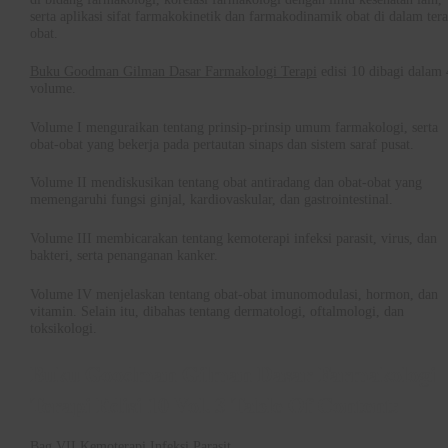
serta aplikasi sifat farmakokinetik dan farmakodinamik obat di dalam tera
obat.
Buku Goodman Gilman Dasar Farmakologi Terapi
edisi 10 dibagi dalam 
volume.
Volume I menguraikan tentang prinsip-prinsip umum farmakologi, serta
obat-obat yang bekerja pada pertautan sinaps dan sistem saraf pusat.
Volume II mendiskusikan tentang obat antiradang dan obat-obat yang
memengaruhi fungsi ginjal, kardiovaskular, dan gastrointestinal.
Volume III membicarakan tentang kemoterapi infeksi parasit, virus, dan
bakteri, serta penanganan kanker.
Volume IV menjelaskan tentang obat-obat imunomodulasi, hormon, dan
vitamin. Selain itu, dibahas tentang dermatologi, oftalmologi, dan
toksikologi.
Buku Goodman Gilman Dasar Farmakologi
Terapi Edisi 10 Vol. 3 Table Of Content:
Bag VII Kemoterapi Infeksi Parasit