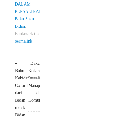
DALAM
PERSALINAN
Buku Saku
Bidan
.
Bookmark the
permalink
.
«
Buku
Buku
Kedaruratan
Kebidanan
Persalinan
Oxford
Manajemen
dari
di
Bidan
Komunitas
untuk
»
Bidan