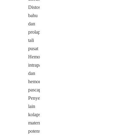
Distosia
bahu
dan
prolaps
tali
pusat
Hemoragi
intrapartum
dan
hemoragi
pascapartum
Penyebab
lain
kolaps
maternal
potensial