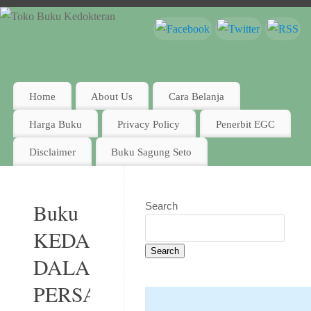
Home
About Us
Cara Belanja
Harga Buku
Privacy Policy
Penerbit EGC
Disclaimer
Buku Sagung Seto
Buku
Search
KEDARURATAN
Search
DALAM
PERSALINAN