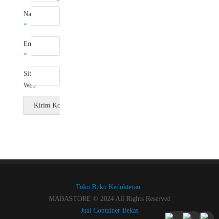
Nama
*
Email
*
Situs
Web
Toko Buku Kedokteran
|
MABASTORE © 2024 All Rights Reserved
Jual Container Bekas