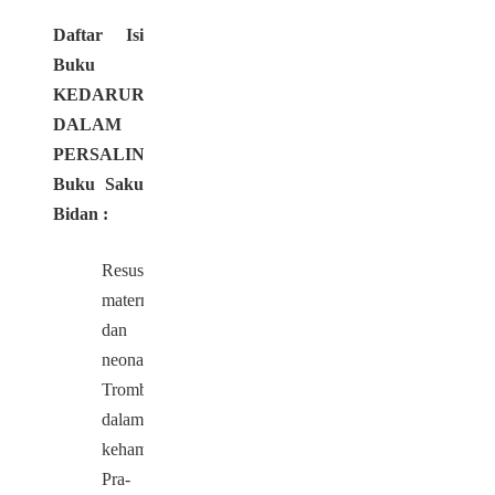
Daftar Isi
Buku
KEDARURATAN
DALAM
PERSALINAN
Buku Saku
Bidan :
Resusitasi
maternal
dan
neonatus
Tromboemboli
dalam
kehamilan
Pra-