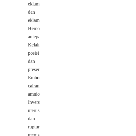
eklampsia
dan
eklampsia
Hemoragi
antepartum
Kelainan
posisi
dan
presentasi
Emboli
cairan
amnion
Inversi
uterus
dan
ruptur
uterus