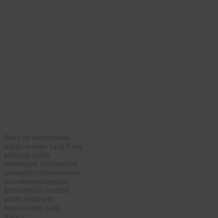
Sinopsis Buku
Kepemimpinan
dan
Manajemen
Keperawatan:
teori aplikasi
Ed. 4
Buku ini memberikan
segala sesuatu yang Anda
perlukan untuk
memahami fundamental
manajemen keperawatan
dan mengembangkan
keterampilan esensial
untuk pemimpin
keperawatan yang
sukses.