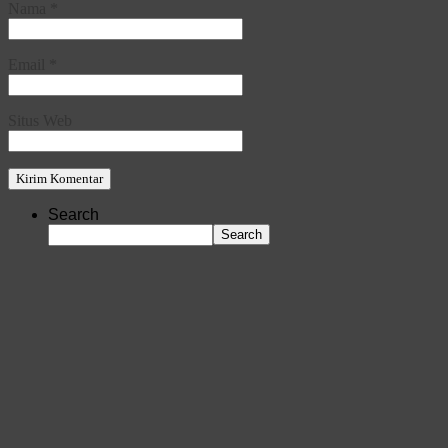
Nama
*
Email
*
Situs Web
Search
Search