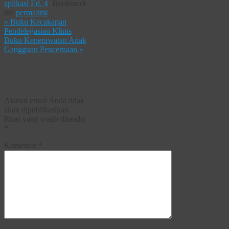
aplikasi Ed. 4
.
Bookmark
the
permalink
.
«
Buku Kecakapan
Pendelegasian Klinis
Buku Keperawatan Anak
Gangguan Pencernaan
»
Tinggalkan
Balasan
Alamat email Anda tidak
akan dipublikasikan.
Ruas yang wajib ditandai
*
Komentar
*