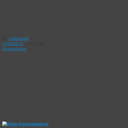
Kepemimpinan dan
Manajemen
Keperawatan: teori
aplikasi
By
mababooks
|
13/10/2014
|
13/07/2017
Keperawatan