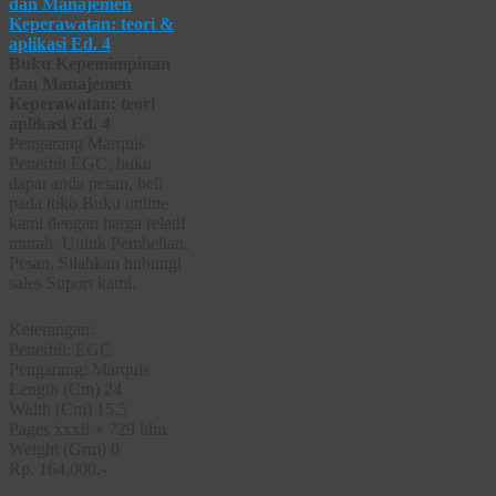
Buku Kepemimpinan
dan Manajemen
Keperawatan: teori
aplikasi Ed. 4
Pengarang Marquis
Penerbit EGC, buku
dapat anda pesan, beli
pada toko Buku online
kami dengan harga relatif
murah. Untuk Pembelian,
Pesan, Silahkan hubungi
sales Suport kami.
Keterangan:
Penerbit: EGC
Pengarang: Marquis
Length (Cm) 24
Width (Cm) 15.5
Pages xxxii + 729 hlm.
Weight (Grm) 0
Rp. 164.000,-