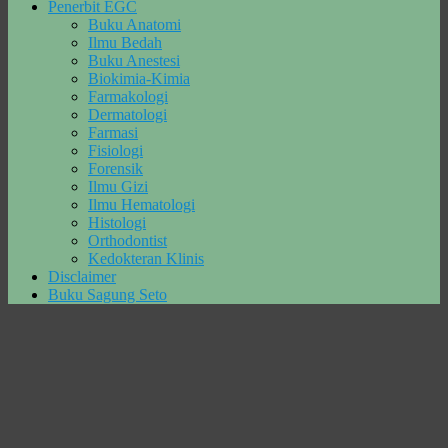
Penerbit EGC
Buku Anatomi
Ilmu Bedah
Buku Anestesi
Biokimia-Kimia
Farmakologi
Dermatologi
Farmasi
Fisiologi
Forensik
Ilmu Gizi
Ilmu Hematologi
Histologi
Orthodontist
Kedokteran Klinis
Disclaimer
Buku Sagung Seto