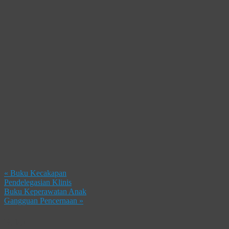
«
Buku Kecakapan
Pendelegasian Klinis
Buku Keperawatan Anak
Gangguan Pencernaan
»
Buku