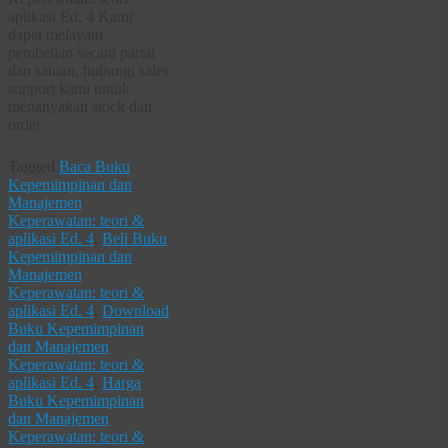
aplikasi Ed. 4 Kami
dapat melayani
pembelian secara partai
dan satuan, hubungi sales
support kami untuk
menanyakan stock dan
order.
Tagged
Baca Buku
Kepemimpinan dan
Manajemen
Keperawatan: teori &
aplikasi Ed. 4
,
Beli Buku
Kepemimpinan dan
Manajemen
Keperawatan: teori &
aplikasi Ed. 4
,
Download
Buku Kepemimpinan
dan Manajemen
Keperawatan: teori &
aplikasi Ed. 4
,
Harga
Buku Kepemimpinan
dan Manajemen
Keperawatan: teori &