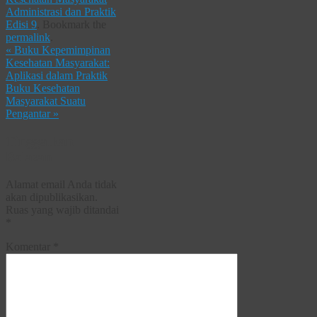
Administrasi dan Praktik
Edisi 9
.
Bookmark the
permalink
.
«
Buku Kepemimpinan
Kesehatan Masyarakat:
Aplikasi dalam Praktik
Buku Kesehatan
Masyarakat Suatu
Pengantar
»
Tinggalkan
Balasan
Alamat email Anda tidak
akan dipublikasikan.
Ruas yang wajib ditandai
*
Komentar
*