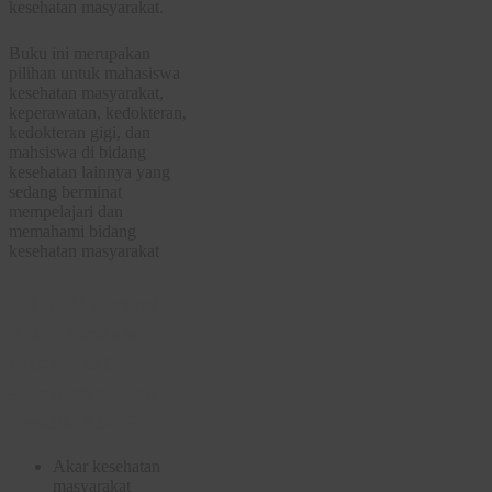
kesehatan masyarakat.
Buku ini merupakan
pilihan untuk mahasiswa
kesehatan masyarakat,
keperawatan, kedokteran,
kedokteran gigi, dan
mahsiswa di bidang
kesehatan lainnya yang
sedang berminat
mempelajari dan
memahami bidang
kesehatan masyarakat
Table Of Content
Buku Kesehatan
Masyarakat
Administrasi dan
Praktik Edisi 9:
Akar kesehatan
masyarakat