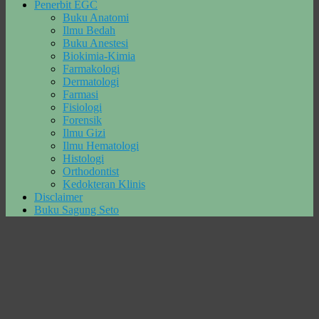
Penerbit EGC
Buku Anatomi
Ilmu Bedah
Buku Anestesi
Biokimia-Kimia
Farmakologi
Dermatologi
Farmasi
Fisiologi
Forensik
Ilmu Gizi
Ilmu Hematologi
Histologi
Orthodontist
Kedokteran Klinis
Disclaimer
Buku Sagung Seto