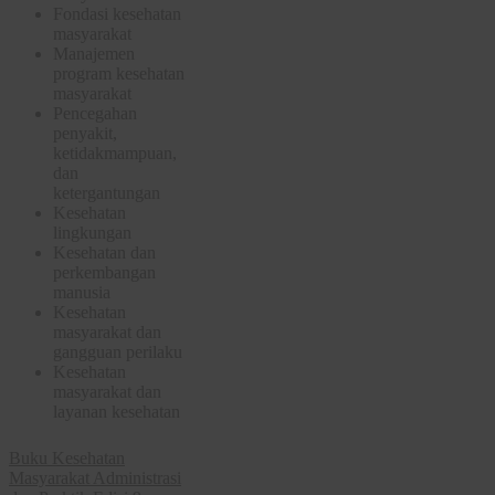
Fondasi kesehatan
masyarakat
Manajemen
program kesehatan
masyarakat
Pencegahan
penyakit,
ketidakmampuan,
dan
ketergantungan
Kesehatan
lingkungan
Kesehatan dan
perkembangan
manusia
Kesehatan
masyarakat dan
gangguan perilaku
Kesehatan
masyarakat dan
layanan kesehatan
Buku Kesehatan
Masyarakat Administrasi