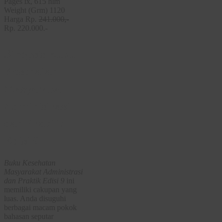
Pages ix, 615 hlm
Weight (Grm) 1120
Harga Rp.
241.000,-
Rp. 220.000.-
Sinopsis Buku
Kesehatan
Masyarakat
Administrasi
dan Praktik
Edisi 9
Buku Kesehatan
Masyarakat Administrasi
dan Praktik Edisi 9
ini
memiliki cakupan yang
luas. Anda disuguhi
berbagai macam pokok
bahasan seputar