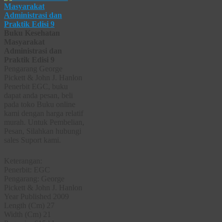
Buku Kesehatan
Masyarakat
Administrasi dan
Praktik Edisi 9
Pengarang George
Pickett & John J. Hanlon
Penerbit EGC, buku
dapat anda pesan, beli
pada toko Buku online
kami dengan harga relatif
murah. Untuk Pembelian,
Pesan, Silahkan hubungi
sales Suport kami.
Keterangan:
Penerbit: EGC
Pengarang: George
Pickett & John J. Hanlon
Year Published 2009
Length (Cm) 27
Width (Cm) 21