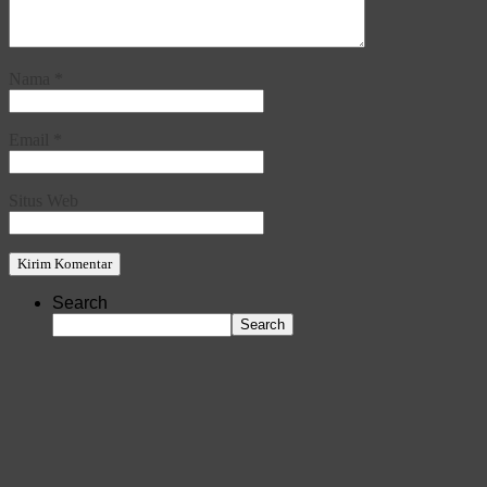
Nama
*
Email
*
Situs Web
Search
Search