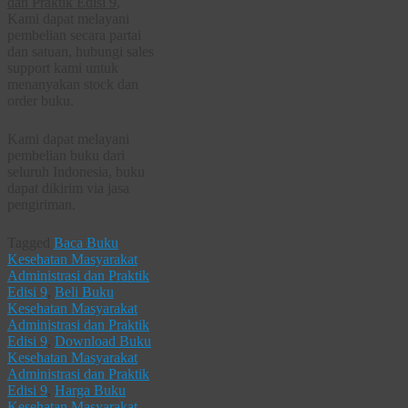
dan Praktik Edisi 9
,
Kami dapat melayani
pembelian secara partai
dan satuan, hubungi sales
support kami untuk
menanyakan stock dan
order buku.
Kami dapat melayani
pembelian buku dari
seluruh Indonesia, buku
dapat dikirim via jasa
pengiriman.
Tagged
Baca Buku
Kesehatan Masyarakat
Administrasi dan Praktik
Edisi 9
,
Beli Buku
Kesehatan Masyarakat
Administrasi dan Praktik
Edisi 9
,
Download Buku
Kesehatan Masyarakat
Administrasi dan Praktik
Edisi 9
,
Harga Buku
Kesehatan Masyarakat