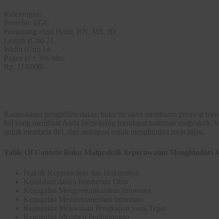
Keterangan:
Penerbit: EGC
Pengarang: Ann Helm, RN, MS, JD
Length (Cm) 21
Width (Cm) 14
Pages xi + 366 hlm.
Rp. 114.000,-
Sinopsis Buku Malpraktik keperawatan 
Kasus-kasus pengadilan dalam buku ini akan membantu perawat mene
hal yang membuat Anda berpeluang mendapat tuntunan malpraktik, 
untuk membela diri, dan antisipasi untuk menghindari meja hijau.
Table Of Content Buku Malpraktik keperawatan Menghindari
Praktik Keperawatan dan Hukumnya
Kesalahan dalam Pemberian Obat
Kegagalan Mengomunikasikan Informasi
Kegagalan Mendokumentasi Informasi
Kegagalan Melakukan Pengkajian yang Tepat
Kegagalan Memberi Perlindungan