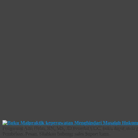
Pengarang Ann Helm, RN, MS, JD Penerbit EGC, buku dapat anda pes
Pembelian, Pesan, Silahkan hubungi sales Suport kami.