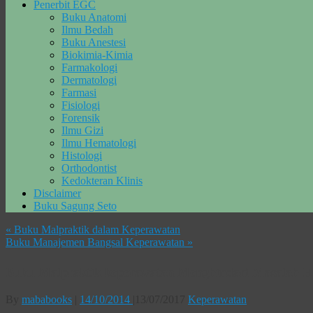
Penerbit EGC
Buku Anatomi
Ilmu Bedah
Buku Anestesi
Biokimia-Kimia
Farmakologi
Dermatologi
Farmasi
Fisiologi
Forensik
Ilmu Gizi
Ilmu Hematologi
Histologi
Orthodontist
Kedokteran Klinis
Disclaimer
Buku Sagung Seto
«
Buku Malpraktik dalam Keperawatan
Buku Manajemen Bangsal Keperawatan
»
Buku Malpraktik keperawatan Menghindari Masalah
By
mababooks
|
14/10/2014
|
13/07/2017
Keperawatan