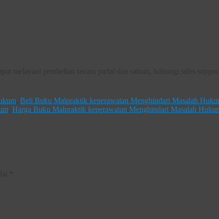
 melayani pembelian secara partai dan satuan, hubungi sales suppor
Hukum
,
Beli Buku Malpraktik keperawatan Menghindari Masalah Huk
kum
,
Harga Buku Malpraktik keperawatan Menghindari Masalah Huku
dai
*