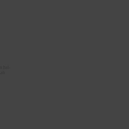
n hal-
kah