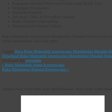
Kegagalan Memberi Perawatan Pasien yang Masuk Akal
Melanggar Kerahasiaan
Tindakan Kriminal
Advokasi, Etika, da Kewajiban Hukum
Risiko Hukum Understaffing
Menang dalam Perkara Hukum
Buku Malpraktik keperawatan Menghindari Masalah Hukum Kami dapat
untuk menanyakan stock dan order.
Tagged
Baca Buku Malpraktik keperawatan Menghindari Masalah 
Download Buku Malpraktik keperawatan Menghindari Masalah Hu
Bookmark the
permalink
.
«
Buku Malpraktik dalam Keperawatan
Buku Manajemen Bangsal Keperawatan
»
Tinggalkan Balasan
Alamat email Anda tidak akan dipublikasikan.
Ruas yang wajib ditan