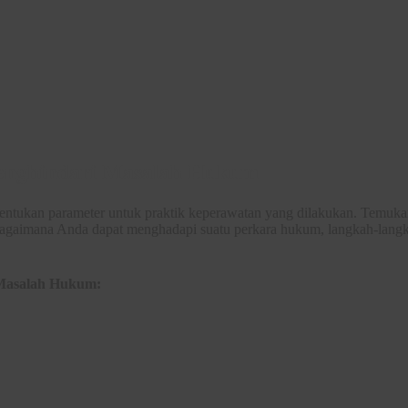
Menghindari Masalah Hukum
ntukan parameter untuk praktik keperawatan yang dilakukan. Temuka
bagaimana Anda dapat menghadapi suatu perkara hukum, langkah-lang
 Masalah Hukum: