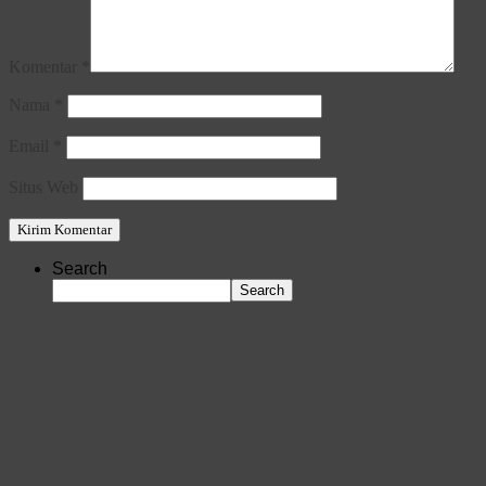
Komentar
*
Nama
*
Email
*
Situs Web
Search
Search