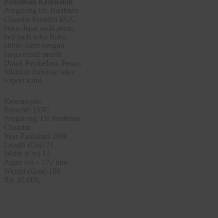
Penelitian Kesehatan
Pengarang Dr. Budiman
Chandra Penerbit EGC,
buku dapat anda pesan,
beli pada toko Buku
online kami dengan
harga relatif murah.
Untuk Pembelian, Pesan,
Silahkan hubungi sales
Suport kami.
Keterangan:
Penerbit: EGC
Pengarang: Dr. Budiman
Chandra
Year Published 2008
Length (Cm) 21
Width (Cm) 14
Pages viii + 172 hlm.
Weight (Grm) 180
Rp. 45.000,-
Sinopsis Buku