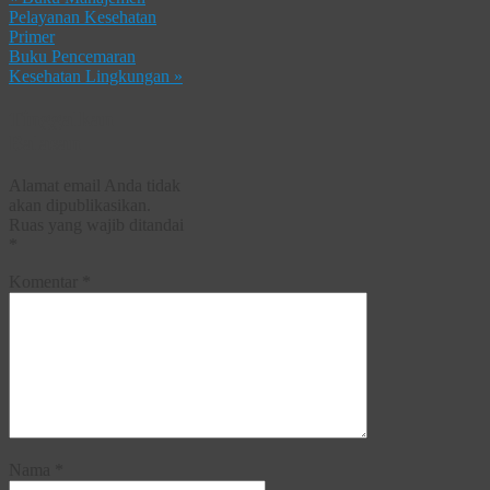
Pelayanan Kesehatan
Primer
Buku Pencemaran
Kesehatan Lingkungan
»
Tinggalkan
Balasan
Alamat email Anda tidak
akan dipublikasikan.
Ruas yang wajib ditandai
*
Komentar
*
Nama
*