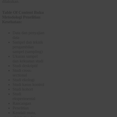
dilakukan.
Table Of Content Buku
Metodologi Penelitian
Kesehatan:
Data dan penyajian
data
Sampel dan teknik
pengambilan
sampel (sampling)
Ukuran sampel
dan kekuatan studi
Studi deskriptif
Studi cross-
sectional
Studi ekologi
Studi kasus kontrol
Studi kohort
Studi
eksperimental
Rancangan
Penelitian
Kendali mutu,