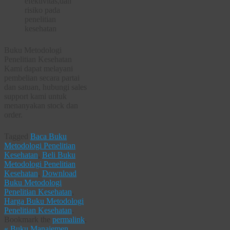
efektivitas,dan
risiko pada
penelitian
kesehatan
Buku Metodologi
Penelitian Kesehatan
Kami dapat melayani
pembelian secara partai
dan satuan, hubungi sales
support kami untuk
menanyakan stock dan
order.
Tagged
Baca Buku
Metodologi Penelitian
Kesehatan
,
Beli Buku
Metodologi Penelitian
Kesehatan
,
Download
Buku Metodologi
Penelitian Kesehatan
,
Harga Buku Metodologi
Penelitian Kesehatan
.
Bookmark the
permalink
.
«
Buku Manajemen