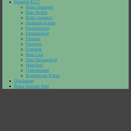
Penerbit EGC
Buku Anatomi
Ilmu Bedah
Buku Anestesi
Biokimia-Kimia
Farmakologi
Dermatologi
Farmasi
Fisiologi
Forensik
Ilmu Gizi
Ilmu Hematologi
Histologi
Orthodontist
Kedokteran Klinis
Disclaimer
Buku Sagung Seto