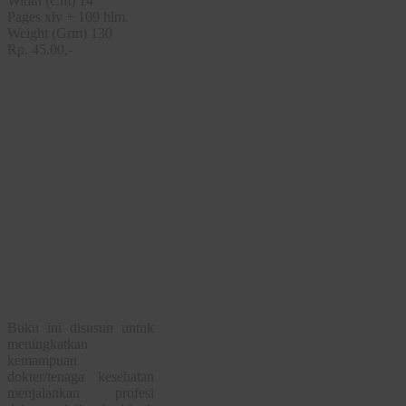
Width (Cm) 14
Pages xiv + 109 hlm.
Weight (Grm) 130
Rp. 45.00,-
Sinopsis Buku
Modul
Komunikasi
Pasien-Dokter
Suatu
Pendekatan
Holistik
Buku ini disusun untuk
meningkatkan
kemampuan
dokter/tenaga kesehatan
menjalankan profesi