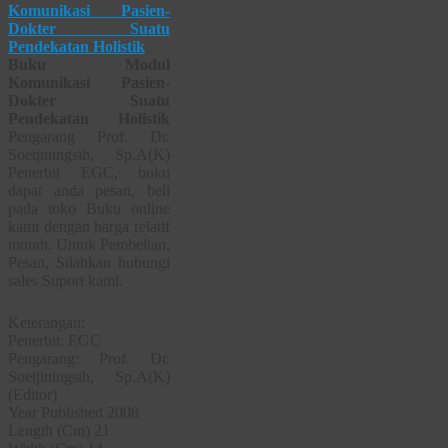
Buku Modul
Komunikasi Pasien-
Dokter Suatu
Pendekatan Holistik
Pengarang Prof. Dr.
Soetjiningsih, Sp.A(K)
Penerbit EGC, buku
dapat anda pesan, beli
pada toko Buku online
kami dengan harga relatif
murah. Untuk Pembelian,
Pesan, Silahkan hubungi
sales Suport kami.
Keterangan:
Penerbit: EGC
Pengarang: Prof. Dr.
Soetjiningsih, Sp.A(K)
(Editor)
Year Published 2008
Length (Cm) 21