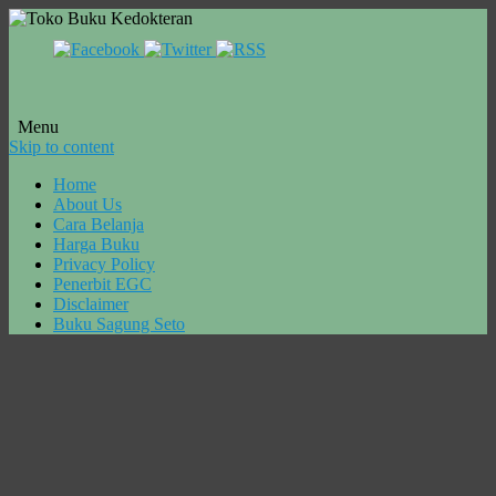
Menu
Skip to content
Home
About Us
Cara Belanja
Harga Buku
Privacy Policy
Penerbit EGC
Disclaimer
Buku Sagung Seto