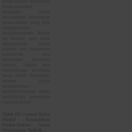
dalam praktik sehari-hari.
Kadang-kadang
kegagalan dalam
menegakkan komunikasi
pasien-dokter yang baik
mengakibatkan
kesalahpahaman. Modul
ini disusun agar dapat
dipergunakan secara
mandiri oleh mahasiswa
kedokteran atau
pendidikan kesehatan
lainnya, bahkan oleh
dokter/tenaga kesehatan
yang sudah berpraktik,
sebagai upaya
meningkatkan
profesionalitasnya dalam
menghadapi persaingan
regional-global.
Table Of Content Buku
Modul Komunikasi
Pasien-Dokter Suatu
Pendekatan Holistik :