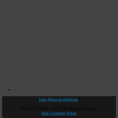
Toko Buku Kedokteran
|
MABASTORE © 2024 All Rights Reserved
Jual Container Bekas