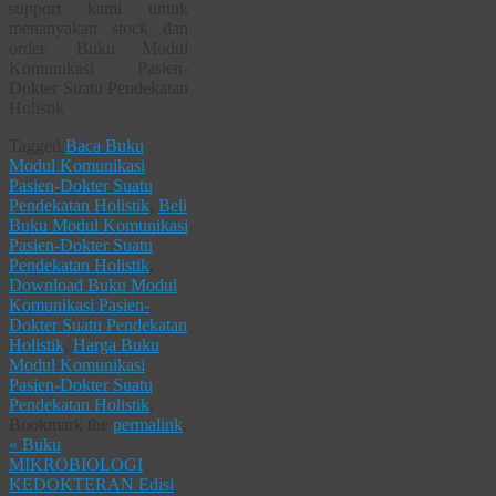
support kami untuk
menanyakan stock dan
order. Buku Modul
Komunikasi Pasien-
Dokter Suatu Pendekatan
Holistik
Tagged
Baca Buku
Modul Komunikasi
Pasien-Dokter Suatu
Pendekatan Holistik
,
Beli
Buku Modul Komunikasi
Pasien-Dokter Suatu
Pendekatan Holistik
,
Download Buku Modul
Komunikasi Pasien-
Dokter Suatu Pendekatan
Holistik
,
Harga Buku
Modul Komunikasi
Pasien-Dokter Suatu
Pendekatan Holistik
.
Bookmark the
permalink
.
«
Buku
MIKROBIOLOGI
KEDOKTERAN Edisi