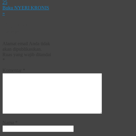
25
Buku NYERI KRONIS
»
Tinggalkan
Balasan
Alamat email Anda tidak
akan dipublikasikan.
Ruas yang wajib ditandai
*
Komentar
*
Nama
*