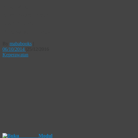
Buku Modul
Komunikasi Pasien-
Dokter Suatu
Pendekatan Holistik
By
mababooks
|
06/10/2014
|
25/12/2016
Keperawatan