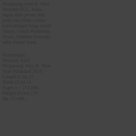
Pengarang John B. West
Penerbit EGC, buku
dapat anda pesan, beli
pada toko Buku online
kami dengan harga relatif
murah. Untuk Pembelian,
Pesan, Silahkan hubungi
sales Suport kami.
Keterangan:
Penerbit: EGC
Pengarang: John B. West
Year Published 2010
Length (Cm) 21
Width (Cm) 14
Pages x + 274 hlm.
Weight (Grm) 270
Rp. 52.000,-
Sinopsis Buku
Patofisiologi
Paru Esensial