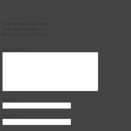
Tinggalkan
Balasan
Alamat email Anda tidak
akan dipublikasikan.
Ruas yang wajib ditandai
*
Komentar
*
Nama
*
Email
*