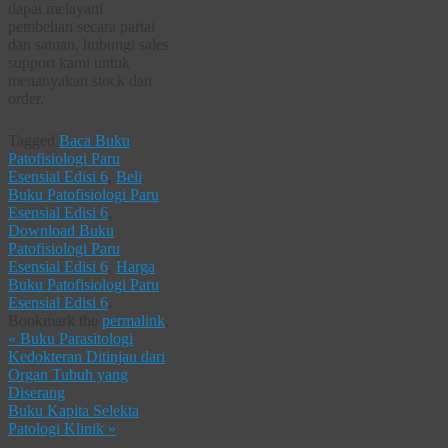
dapat melayani
pembelian secara partai
dan satuan, hubungi sales
support kami untuk
menanyakan stock dan
order.
Tagged
Baca Buku
Patofisiologi Paru
Esensial Edisi 6
,
Beli
Buku Patofisiologi Paru
Esensial Edisi 6
,
Download Buku
Patofisiologi Paru
Esensial Edisi 6
,
Harga
Buku Patofisiologi Paru
Esensial Edisi 6
.
Bookmark the
permalink
.
«
Buku Parasitologi
Kedokteran Ditinjau dari
Organ Tubuh yang
Diserang
Buku Kapita Selekta
Patologi Klinik
»