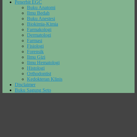
Penerbit EGC
Buku Anatomi
Ilmu Bedah
Buku Anestesi
Biokimia-Kimia
Farmakologi
Dermatologi
Farmasi
Fisiologi
Forensik
Ilmu Gizi
Ilmu Hematologi
Histologi
Orthodontist
Kedokteran Klinis
Disclaimer
Buku Sagung Seto