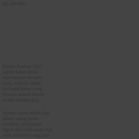
Rp. 48.000,-
Sinopsis Buku
Proses Asuhan
Gizi Kajian
Kasus Klinis
Proses Asuhan Gizi:
kajian kasus klinis
menyajikan skenario
yang realistik untuk
berbagai kasus yang
disusun dalam format
proses asuhan gizi.
Semua kasus sudah diuji
dalam ruang kelas.
Jawaban pertanyaan
digali dari hasil-hasil riset
serta referensi yang luas