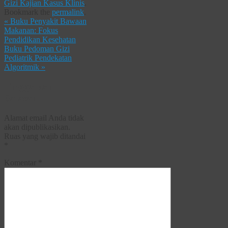
Gizi Kajian Kasus Klinis
.
Bookmark the
permalink
.
«
Buku Penyakit Bawaan
Makanan: Fokus
Pendidikan Kesehatan
Buku Pedoman Gizi
Pediatrik Pendekatan
Algoritmik
»
Tinggalkan
Balasan
Alamat email Anda tidak
akan dipublikasikan.
Ruas yang wajib ditandai
*
Komentar
*