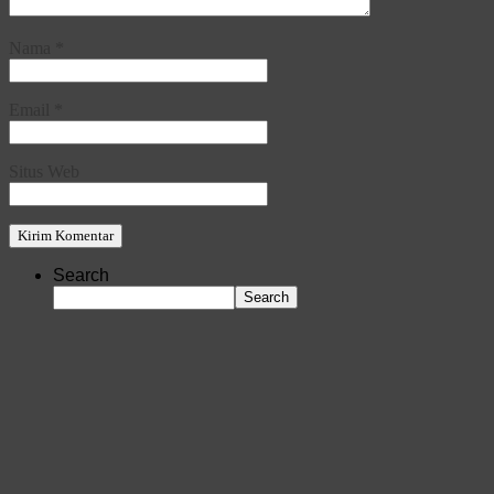
Nama
*
Email
*
Situs Web
Search
Search