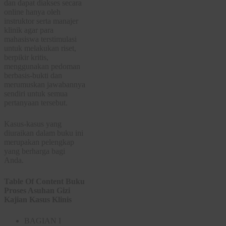
dan dapat diakses secara
online hanya oleh
instruktor serta manajer
klinik agar para
mahasiswa terstimulasi
untuk melakukan riset,
berpikir kritis,
menggunakan pedoman
berbasis-bukti dan
merumuskan jawabannya
sendiri untuk semua
pertanyaan tersebut.
Kasus-kasus yang
diuraikan dalam buku ini
merupakan pelengkap
yang berharga bagi
Anda.
Table Of Content Buku
Proses Asuhan Gizi
Kajian Kasus Klinis
BAGIAN I