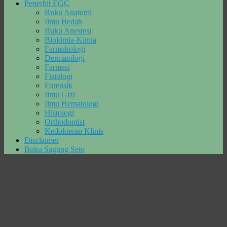
Penerbit EGC
Buku Anatomi
Ilmu Bedah
Buku Anestesi
Biokimia-Kimia
Farmakologi
Dermatologi
Farmasi
Fisiologi
Forensik
Ilmu Gizi
Ilmu Hematologi
Histologi
Orthodontist
Kedokteran Klinis
Disclaimer
Buku Sagung Seto