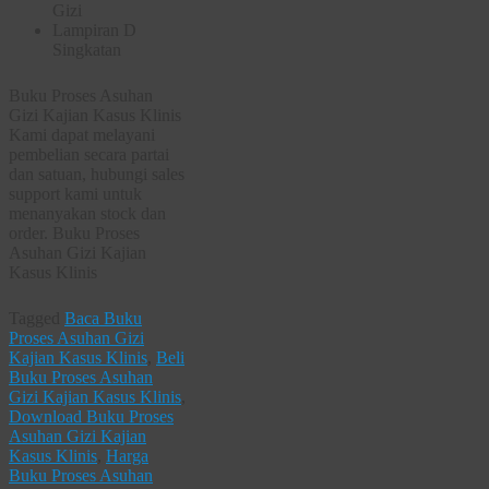
Gizi
Lampiran D
Singkatan
Buku Proses Asuhan
Gizi Kajian Kasus Klinis
Kami dapat melayani
pembelian secara partai
dan satuan, hubungi sales
support kami untuk
menanyakan stock dan
order. Buku Proses
Asuhan Gizi Kajian
Kasus Klinis
Tagged
Baca Buku
Proses Asuhan Gizi
Kajian Kasus Klinis
,
Beli
Buku Proses Asuhan
Gizi Kajian Kasus Klinis
,
Download Buku Proses
Asuhan Gizi Kajian
Kasus Klinis
,
Harga
Buku Proses Asuhan