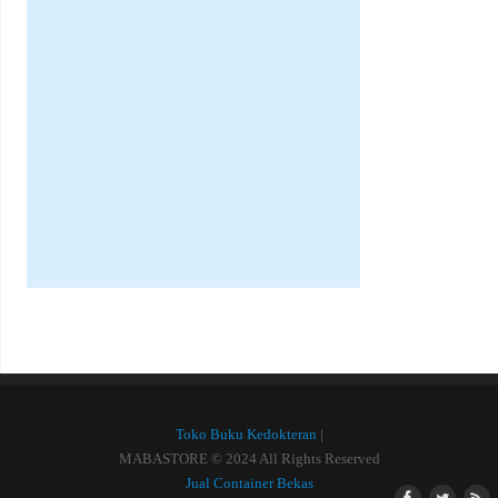
Toko Buku Kedokteran
|
MABASTORE © 2024 All Rights Reserved
Jual Container Bekas