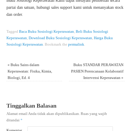
Buku Sosiologi Keperawatan Kami dapat melayani pembelian secara
partai dan satuan, hubungi sales support kami untuk menanyakan stock
dan order.
Tagged
Baca Buku Sosiologi Keperawatan
,
Beli Buku Sosiologi
Keperawatan
,
Download Buku Sosiologi Keperawatan
,
Harga Buku
Sosiologi Keperawatan
.
Bookmark the
permalink
.
«
Buku Sains dalam
Buku STANDAR PERAWATAN
Keperawatan: Fisika, Kimia,
PASIEN Perencanaan Kolaboratif
Biologi, Ed. 4
Intervensi Keperawatan
»
Tinggalkan Balasan
Alamat email Anda tidak akan dipublikasikan.
Ruas yang wajib
ditandai
*
Komentar