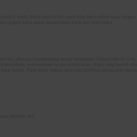
chard S. Snell, Buku dapat di beli pada toko buku online kami dengan
sales support kami untuk menanyakan stock dan order buku.
 dan jalur-jalur penghubung secara bersamaan. Dalam edisi ke-5 ini,
m memahami neuroanatomi secara keseluruhan. Buku yang mudah diba
sar terkait. Pada setiap bagian akhir bab diberikan pemecahan masal
okteran Edisi 5 Table Of Content:
erta aktivitas otot