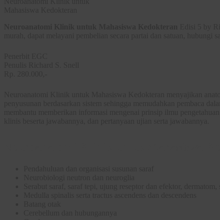
Neuroanatomi Klinik untuk
Mahasiswa Kedokteran
Neuroanatomi Klinik untuk Mahasiswa Kedokteran
Edisi 5 by Ri
murah, dapat melayani pembelian secara partai dan satuan, hubungi 
Penerbit EGC
Penulis Richard S. Snell
Rp. 280.000,-
Neuroanatomi Klinik untuk Mahasiswa Kedokteran menyajikan anatomi
penyusunan berdasarkan sistem sehingga memudahkan pembaca dala
membantu memberikan informasi mengenai prinsip ilmu pengetahuan da
klinis beserta jawabannya, dan pertanyaan ujian serta jawabannya.
Neuroanatomi Klinik untuk Mahasiswa Ked
Pendahuluan dan organisasi susunan saraf
Neurobiologi neutron dan neuroglia
Serabut saraf, saraf tepi, ujung reseptor dan efektor, dermatom, s
Medulla spinalis serta tractus ascendens dan descendens
Batang otak
Cerebellum dan hubungannya