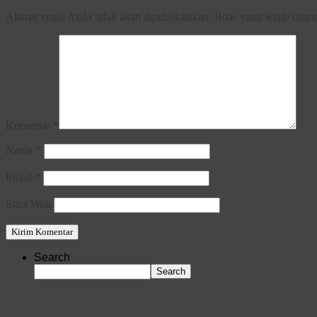
Alamat email Anda tidak akan dipublikasikan.
Ruas yang wajib ditan
Komentar
*
Nama
*
Email
*
Situs Web
Search
Search