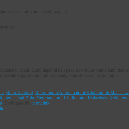
k dan sawar darah-cairan serebrospinal
ibusinya
chard S. Snell, Buku dapat di beli pada toko buku online kami deng
bungi sales support kami untuk menanyakan stock dan order buku.
an
,
Buku Anatomi
,
Buku murah Neuroanatomi Klinik untuk Mahasisw
dokteran
,
Jual Buku Neuroanatomi Klinik untuk Mahasiswa Kedoktera
n
.
Bookmark the
permalink
.
ia