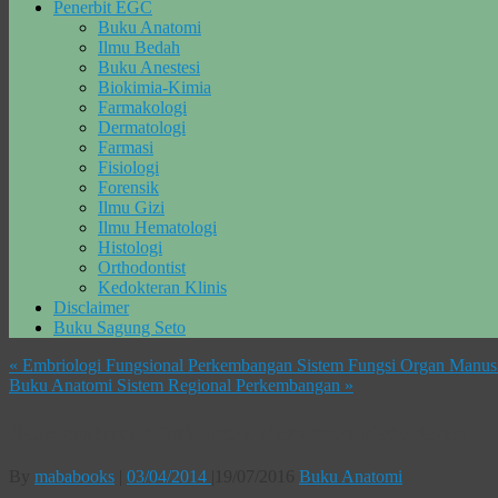
Penerbit EGC
Buku Anatomi
Ilmu Bedah
Buku Anestesi
Biokimia-Kimia
Farmakologi
Dermatologi
Farmasi
Fisiologi
Forensik
Ilmu Gizi
Ilmu Hematologi
Histologi
Orthodontist
Kedokteran Klinis
Disclaimer
Buku Sagung Seto
«
Embriologi Fungsional Perkembangan Sistem Fungsi Organ Manus
Buku Anatomi Sistem Regional Perkembangan
»
Neuroanatomi Klinik untuk Mahasiswa Kedokteran
By
mababooks
|
03/04/2014
|
19/07/2016
Buku Anatomi