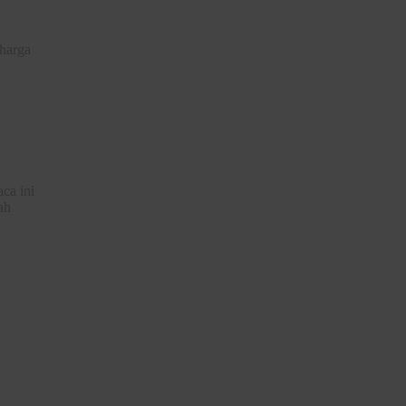
 harga
ca ini
ah