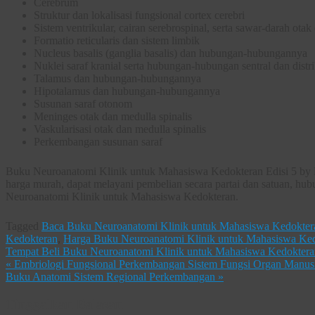
Cerebrum
Struktur dan lokalisasi fungsional cortex cerebri
Sistem ventrikular, cairan serebrospinal, serta sawar-darah ota
Formatio reticularis dan sistem limbik
Nucleus basalis (ganglia basalis) dan hubungan-hubungannya
Nuklei saraf kranial serta hubungan-hubungan sentral dan distr
Talamus dan hubungan-hubungannya
Hipotalamus dan hubungan-hubungannya
Susunan saraf otonom
Meninges otak dan medulla spinalis
Vaskularisasi otak dan medulla spinalis
Perkembangan susunan saraf
Buku Neuroanatomi Klinik untuk Mahasiswa Kedokteran Edisi 5 by Ri
harga murah, dapat melayani pembelian secara partai dan satuan, hu
Neuroanatomi Klinik untuk Mahasiswa Kedokteran.
Tagged
Baca Buku Neuroanatomi Klinik untuk Mahasiswa Kedokter
Kedokteran
,
Harga Buku Neuroanatomi Klinik untuk Mahasiswa Ke
Tempat Beli Buku Neuroanatomi Klinik untuk Mahasiswa Kedoktera
«
Embriologi Fungsional Perkembangan Sistem Fungsi Organ Manus
Buku Anatomi Sistem Regional Perkembangan
»
Tinggalkan Balasan