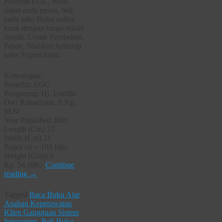
Penerbit EGC, buku
dapat anda pesan, beli
pada toko Buku online
kami dengan harga relatif
murah. Untuk Pembelian,
Pesan, Silahkan hubungi
sales Suport kami.
Keterangan:
Penerbit: EGC
Pengarang: Hj. Loetfia
Dwi Rahariyani, S.Kp,
M.Si
Year Published 2001
Length (Cm) 27
Width (Cm) 21
Pages vii + 103 hlm.
Weight (Grm) 0
Rp. 54.000,-
Continue
reading
→
Tagged
Baca Buku Ajar
Asuhan Keperawatan
Klien Gangguan Sistem
Integumen
,
Beli Buku