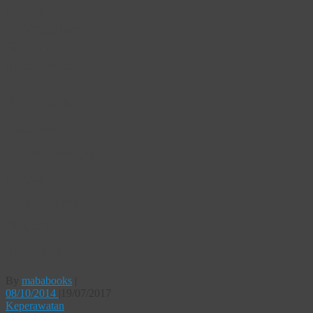
Klien
Gangguan
Sistem
Integumen
Buku Ajar
Asuhan
Keperawatan
Klien
Gangguan
Sistem
Integumen
By
mababooks
|
08/10/2014
|
19/07/2017
Keperawatan