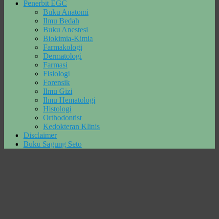
Penerbit EGC
Buku Anatomi
Ilmu Bedah
Buku Anestesi
Biokimia-Kimia
Farmakologi
Dermatologi
Farmasi
Fisiologi
Forensik
Ilmu Gizi
Ilmu Hematologi
Histologi
Orthodontist
Kedokteran Klinis
Disclaimer
Buku Sagung Seto