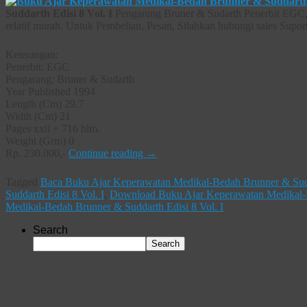
Suddarth Edisi 8 Vol. I
Pengarang Bruner & Sudarth Penerbit EGC, 
relatif murah. Untuk Pembelian, Pesan, Silahkan hubungi sales Supor
Keterangan:
Penerbit: EGC
Pengarang: Bruner & Sudarth
Year Published 1994
Length (Cm) 29.7
Width (Cm) 21
Pages xxii + 716 hlm.
Weight (Grm) 0
Rp. 230.000,-
Continue reading
→
Tagged
Baca Buku Ajar Keperawatan Medikal-Bedah Brunner & Sudda
Suddarth Edisi 8 Vol. I
,
Download Buku Ajar Keperawatan Medikal-Be
Medikal-Bedah Brunner & Suddarth Edisi 8 Vol. I
Search
Search