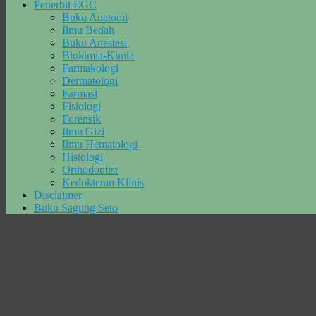
Penerbit EGC
Buku Anatomi
Ilmu Bedah
Buku Anestesi
Biokimia-Kimia
Farmakologi
Dermatologi
Farmasi
Fisiologi
Forensik
Ilmu Gizi
Ilmu Hematologi
Histologi
Orthodontist
Kedokteran Klinis
Disclaimer
Buku Sagung Seto
Tag Archives:
Baca Buku Ajar Keperawata
Vol. I
Buku Ajar Keperawatan Medikal-Bedah Br