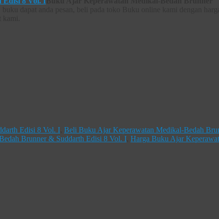
Buku Ajar Keperawatan Medikal-Bedah Brunner
buku dapat anda pesan, beli pada toko Buku online kami dengan harg
t kami.
rth Edisi 8 Vol. I
,
Beli Buku Ajar Keperawatan Medikal-Bedah Bru
dah Brunner & Suddarth Edisi 8 Vol. I
,
Harga Buku Ajar Keperawa