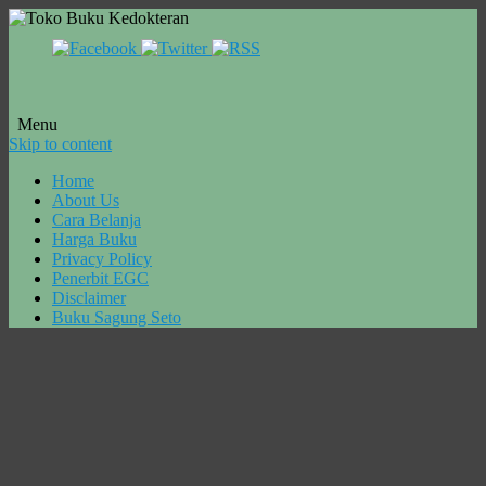
Menu
Skip to content
Home
About Us
Cara Belanja
Harga Buku
Privacy Policy
Penerbit EGC
Disclaimer
Buku Sagung Seto