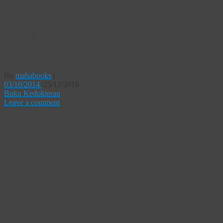
Buku
ESENSIAL
STROKE
By
mababooks
|
03/10/2014
|
25/12/2016
Buku Kedokteran
Leave a comment