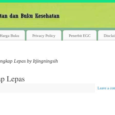
Harga Buku
Privacy Policy
Penerbit EGC
Discla
ngkap Lepas by Itjingningsih
ap Lepas
Leave a co