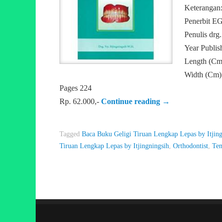
Keterangan
Penerbit E
Penulis drg.
Year Publis
Length (Cm
Width (Cm)
Pages 224
Rp. 62.000,-
Continue reading
→
Tagged
Baca Buku Geligi Tiruan Lengkap Lepas by Itjing
Tiruan Lengkap Lepas by Itjingningsih
,
Orthodontist
,
Tem