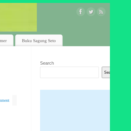
imer
Buku Sagung Seto
Search
Search
mment