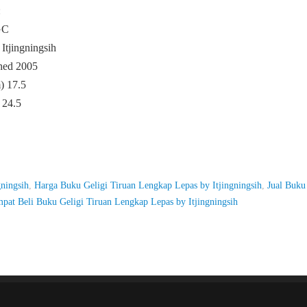
:
GC
 Itjingningsih
hed 2005
) 17.5
 24.5
ningsih
,
Harga Buku Geligi Tiruan Lengkap Lepas by Itjingningsih
,
Jual Buku
pat Beli Buku Geligi Tiruan Lengkap Lepas by Itjingningsih