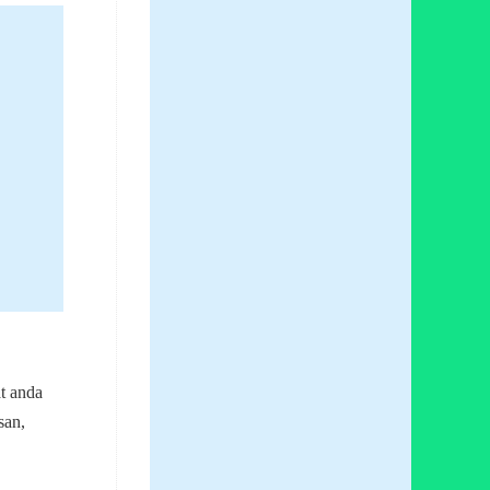
t anda
san,