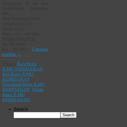
Pengarang: dr. Ida Ayu
Chandranita Manuaba,
dkk
Year Published 2010
Length (Cm) 24
Width (Cm) 15.5
Pages viii + 693 hlm.
Weight (Grm) 830
Rp.
101.000,-
Rp. 95.000,-
Continue
reading
→
Tagged
Baca Buku
ILMU KEBIDANAN
,
Beli Buku ILMU
KEBIDANAN
,
Download Buku ILMU
KEBIDANAN
,
Harga
Buku ILMU
KEBIDANAN
Search
Search