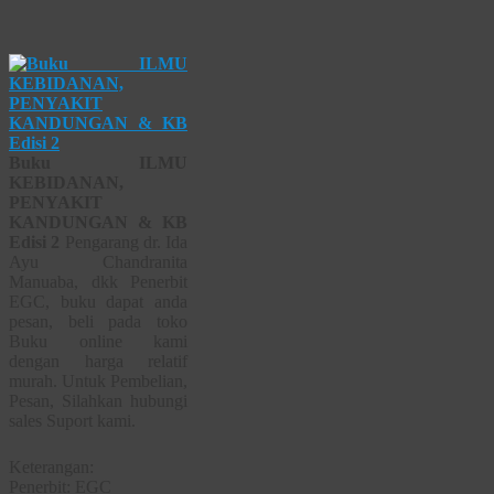
Buku ILMU
KEBIDANAN,
PENYAKIT
KANDUNGAN & KB
Edisi 2
Pengarang dr. Ida
Ayu Chandranita
Manuaba, dkk Penerbit
EGC, buku dapat anda
pesan, beli pada toko
Buku online kami
dengan harga relatif
murah. Untuk Pembelian,
Pesan, Silahkan hubungi
sales Suport kami.
Keterangan:
Penerbit: EGC