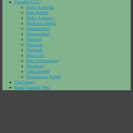
Penerbit EGC
Buku Anatomi
Ilmu Bedah
Buku Anestesi
Biokimia-Kimia
Farmakologi
Dermatologi
Farmasi
Fisiologi
Forensik
Ilmu Gizi
Ilmu Hematologi
Histologi
Orthodontist
Kedokteran Klinis
Disclaimer
Buku Sagung Seto