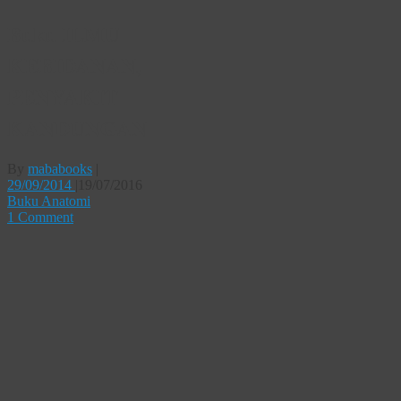
Buku ILMU
KEBIDANAN,
PENYAKIT
KANDUNGAN
By
mababooks
|
29/09/2014
|
19/07/2016
Buku Anatomi
1 Comment