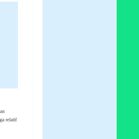
van
a relatif