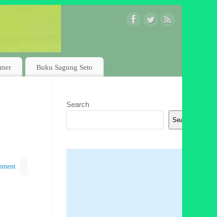
imer
Buku Sagung Seto
Search
Search
mment