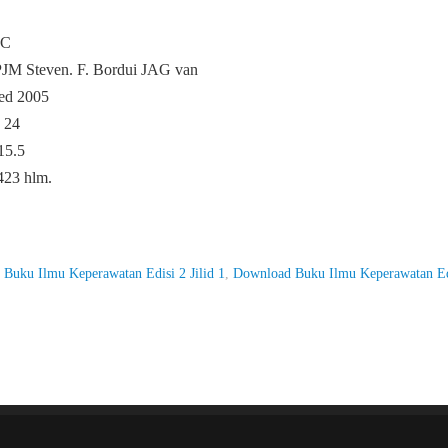
GC
PJM Steven. F. Bordui JAG van
hed 2005
 24
15.5
423 hlm.
i Buku Ilmu Keperawatan Edisi 2 Jilid 1
,
Download Buku Ilmu Keperawatan Edi