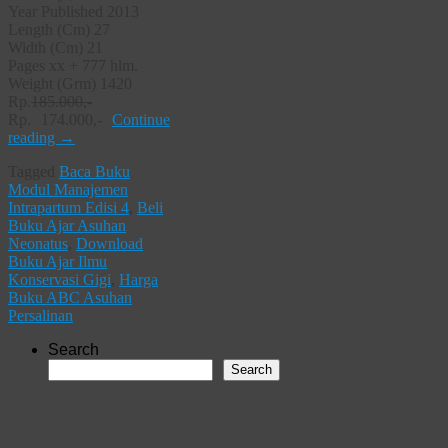
Year Published 2013
Length (Cm) 27
Width (Cm) 21
Pages xx + 777 hlm.
Weight (Grm) 1420
Rp.
185.000,-
Rp. 174.000,-
Continue
reading
→
Tagged
Baca Buku
Modul Manajemen
Intrapartum Edisi 4
,
Beli
Buku Ajar Asuhan
Neonatus
,
Download
Buku Ajar Ilmu
Konservasi Gigi
,
Harga
Buku ABC Asuhan
Persalinan
Search
Search