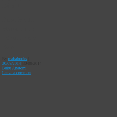
Edisi 4
Buku Modul
Manajemen
Intrapartum
Edisi 4
By
mababooks
|
30/09/2014
|
30/09/2014
Buku Anatomi
Leave a comment