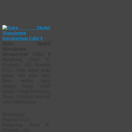
Buku Modul
Manajemen
Intrapartum Edisi 4
Pengarang Betsy B.
Kennedy., dkk Penerbit
EGC, buku dapat anda
pesan, beli pada toko
Buku online kami
dengan harga relatif
murah. Untuk Pembelian,
Pesan, Silahkan hubungi
sales Suport kami.
Keterangan:
Penerbit: EGC
Pengarang: Betsy B.
Kennedy., dkk