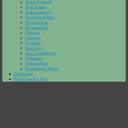
Buku Anatomi
Ilmu Bedah
Buku Anestesi
Biokimia-Kimia
Farmakologi
Dermatologi
Farmasi
Fisiologi
Forensik
Ilmu Gizi
Ilmu Hematologi
Histologi
Orthodontist
Kedokteran Klinis
Disclaimer
Buku Sagung Seto