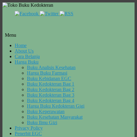
Menu
Skip
Home
to
About Us
content
Cara Belanja
Harga Buku
Buku Analisis Kesehatan
Harga Buku Farmasi
Buku Kebidanan EGC
Buku Kedokteran Bag 1
Buku Kedokteran Bag 2
Buku Kedokteran Bag 3
Buku Kedokteran Bag 4
Harga Buku Kedokteran Gigi
Buku Keperawatan
Buku Kesehatan Masyarakat
Buku Ilmu Gizi
Privacy Policy
Penerbit EGC