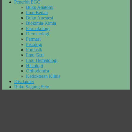
Penerbit EGC
Buku Anatomi
Ilmu Bedah
Buku Anestesi
Biokimia-Kimia
Farmakologi
Dermatologi
Farmasi
Fisiologi
Forensik
Ilmu Gizi
Ilmu Hematologi
Histologi
Orthodontist
Kedokteran Klinis
Disclaimer
Buku Sagung Seto