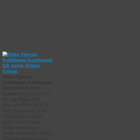
Buku Operasi
Kebidanan Kandungan
KB untuk Dokter
Umum
Pengarang Prof
Dr. Ida Bagus Gde
Manuaba Penerbit EGC,
buku dapat anda pesan,
beli pada toko Buku
online kami dengan
harga relatif murah.
Untuk Pembelian, Pesan,
Silahkan hubungi sales