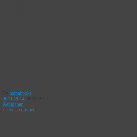
Kandungan &
KB untuk
Dokter Umum
Buku Operasi
Kebidanan
Kandungan KB
untuk Dokter
Umum
By
mababooks
|
06/10/2014
|
20/07/2017
Kebidanan
Leave a comment