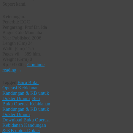
Suport kami.
Keterangan:
Penerbit: EGC
Pengarang: Prof Dr. Ida
Bagus Gde Manuaba
Year Published 2006
Length (Cm) 24
Width (Cm) 15.5
Pages vii + 389 hlm.
Weight (Grm) 0
Rp. 93.000,-
Continue
reading
→
Tagged
Baca Buku
Operasi Kebidanan
Kandungan & KB untuk
Dokter Umum
,
Beli
Buku Operasi Kebidanan
Kandungan & KB untuk
Dokter Umum
,
Download Buku Operasi
Kebidanan Kandungan
& KB untuk Dokter