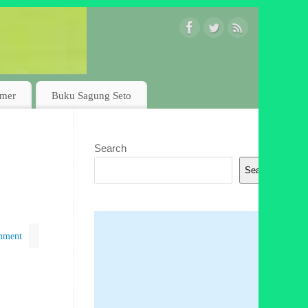
imer
Buku Sagung Seto
Search
Search
mment