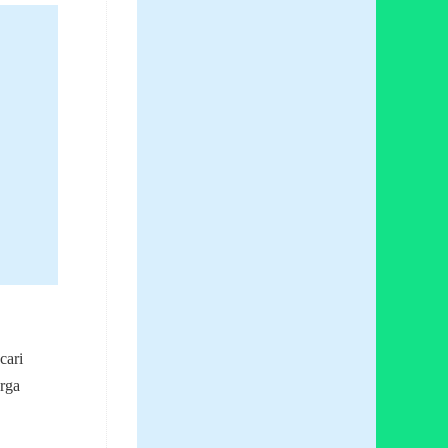
cari
rga