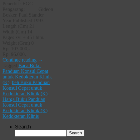
Penerbit : EGC
Pengarang: Gideon
Bosker, Paul Stander
Year Published 1993
Length (Cm) 21
Width (Cm) 14
Pages xvi + 451 hlm.
Weight (Grm) 0
Rp.
103.000,-
Rp. 96.000,-
Continue reading
→
Tagged
Baca Buku
Panduan Konsul Cepat
untuk Kedokteran Klinik
(K)
,
beli Buku Panduan
Konsul Cepat untuk
Kedokteran Klinik (K)
,
Harga Buku Panduan
Konsul Cepat untuk
Kedokteran Klinik (K)
,
Kedokteran Klinis
Search
Search