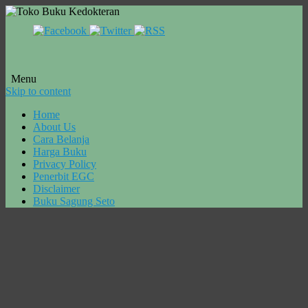
Menu
Skip to content
Home
About Us
Cara Belanja
Harga Buku
Privacy Policy
Penerbit EGC
Disclaimer
Buku Sagung Seto