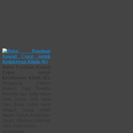
Buku Panduan Konsul
Cepat untuk
Kedokteran Klinik (K)
,
Pengarang Gideon
Bosker, Paul Stander,
Penerbit egc, buku dapat
anda pesan, beli pada
toko Buku online kami
dengan harga relatif
murah. Untuk Pembelian,
Pesan, Silahkan hubungi
sales Suport kami.
Keterangan :