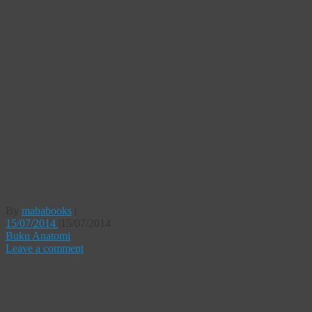
untuk
Kedokteran
Klinik (K)
Buku Panduan
Konsul Cepat
untuk
Kedokteran
Klinik (K)
By
mababooks
|
15/07/2014
|
15/07/2014
Buku Anatomi
Leave a comment