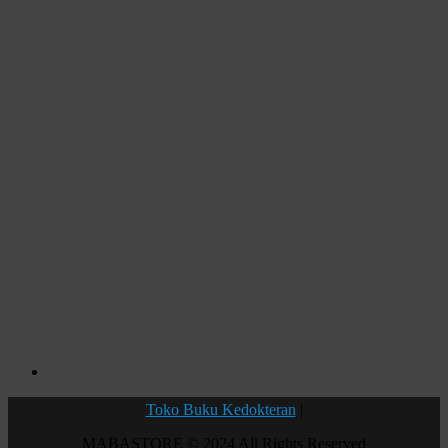
Toko Buku Kedokteran
|
MABASTORE © 2024 All Rights Reserved