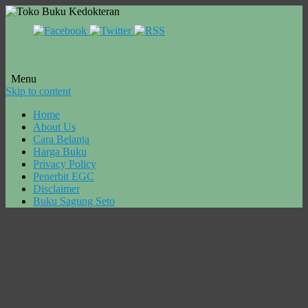
Menu
Skip to content
Home
About Us
Cara Belanja
Harga Buku
Privacy Policy
Penerbit EGC
Disclaimer
Buku Sagung Seto