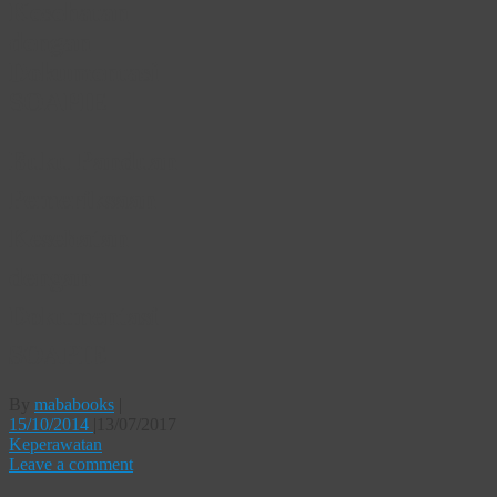
Kesehatan
dengan
Dokumentasi
SOAPIE
Buku Panduan
Pemeriksaan
Kesehatan
dengan
Dokumentasi
SOAPIE
By
mababooks
|
15/10/2014
|
13/07/2017
Keperawatan
Leave a comment