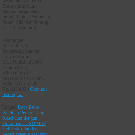
pesan, beli pada toko
Buku online kami
dengan harga relatif
murah. Untuk Pembelian,
Pesan, Silahkan hubungi
sales Suport kami.
Keterangan:
Penerbit: EGC
Pengarang: Patricia
Gonce Morton
Year Published 2000
Length (Cm) 21
Width (Cm) 14
Pages xvii + 613 hlm.
Weight (Grm) 590
Rp. 143.000,-
Continue
reading
→
Tagged
Baca Buku
Panduan Pemeriksaan
Kesehatan dengan
Dokumentasi SOAPIE
,
Beli Buku Panduan
Pemeriksaan Kesehatan