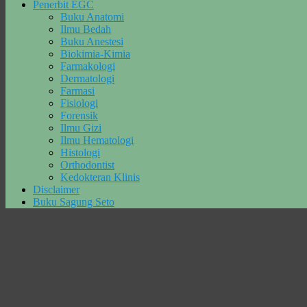
Penerbit EGC
Buku Anatomi
Ilmu Bedah
Buku Anestesi
Biokimia-Kimia
Farmakologi
Dermatologi
Farmasi
Fisiologi
Forensik
Ilmu Gizi
Ilmu Hematologi
Histologi
Orthodontist
Kedokteran Klinis
Disclaimer
Buku Sagung Seto