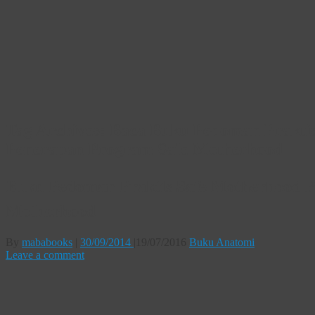
Tag Archives:
Baca Buku Pedoman Prakt
Penerapan Program Safe Motherhood
Buku Pedoman Praktis Safe Motherhood
Motherhood
By
mababooks
|
30/09/2014
|
19/07/2016
Buku Anatomi
Leave a comment