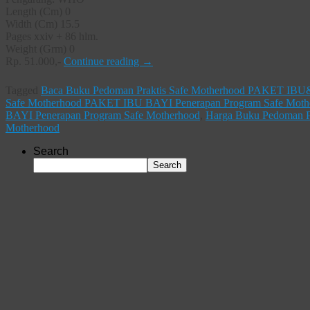
Length (Cm) 0
Width (Cm) 15.5
Pages xxiv + 86 hlm.
Weight (Grm) 0
Rp. 51.000,-
Continue reading
→
Tagged
Baca Buku Pedoman Praktis Safe Motherhood PAKET IBU&
Safe Motherhood PAKET IBU BAYI Penerapan Program Safe Moth
BAYI Penerapan Program Safe Motherhood
,
Harga Buku Pedoman P
Motherhood
Search
Search