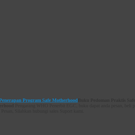
Buku Pedoman Praktis Saf
erhood
Pengarang WHO Penerbit EGC, buku dapat anda pesan, beli 
 Pesan, Silahkan hubungi sales Suport kami.