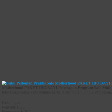
Motherhood PAKET IBU BAYI Penerapan Program Safe Moth
toko Buku online kami dengan harga relatif murah. Untuk Pembelian,
Keterangan:
Penerbit: EGC
Pengarang: WHO