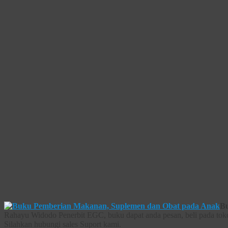
Bu
Rahayu Widodo Penerbit EGC, buku dapat anda pesan, beli pada toko
Silahkan hubungi sales Suport kami.