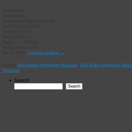
Keterangan:
Penerbit: EGC
Pengarang: Rahayu Widodo
Year Published 2010
Length (Cm) 21
Width (Cm) 14
Pages xi + 204 hlm.
Weight (Grm) 210
Rp. 51.000,-
Continue reading
→
Tagged
Baca Buku Pemberian Makanan
,
Beli Buku Pemberian Mak
Makanan
Search
Search