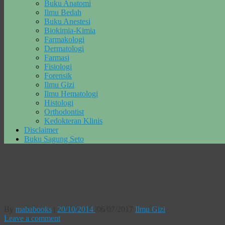
Buku Anatomi
Ilmu Bedah
Buku Anestesi
Biokimia-Kimia
Farmakologi
Dermatologi
Farmasi
Fisiologi
Forensik
Ilmu Gizi
Ilmu Hematologi
Histologi
Orthodontist
Kedokteran Klinis
Disclaimer
Buku Sagung Seto
Tag Archives:
Baca Buku Pemberian Mak
Buku Pemberian Makanan, Suplemen
By
mababooks
|
20/10/2014
|
06/07/2017
Ilmu Gizi
Leave a comment