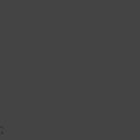
ng
an,