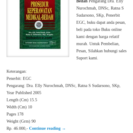
Bedah
Pengarang Dra. Elly
Nurochmah, DNSc, Ratna S
Sudarsono, SKp, Penerbit
EGC, buku dapat anda pesan,
beli pada toko Buku online
kami dengan harga relatif
murah. Untuk Pembelian,
Pesan, Silahkan hubungi sales
Suport kami.
Keterangan:
Penerbit: EGC
Pengarang: Dra. Elly Nurochmah, DNSc, Ratna S Sudarsono, SKp,
Year Published 2005
Length (Cm) 15.5
Width (Cm) 10
Pages 178
Weight (Grm) 90
Rp. 46.000,-
Continue reading
→