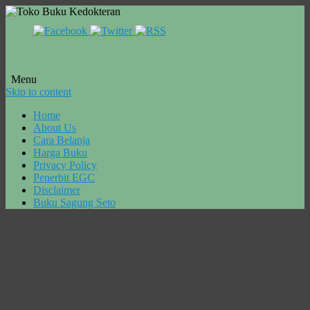
Menu
Skip to content
Home
About Us
Cara Belanja
Harga Buku
Privacy Policy
Penerbit EGC
Disclaimer
Buku Sagung Seto