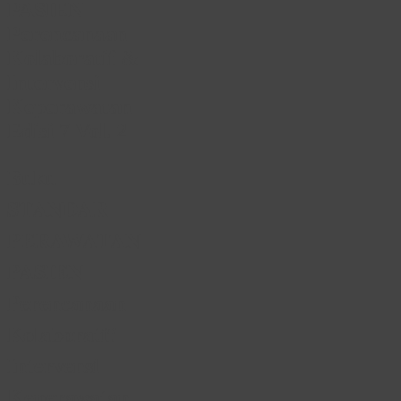
PASIEN
Perencanaan
Kolaboratif &
Intervensi
Keperawatan
Edisi 7 Vol. 2
Buku
STANDAR
PERAWATAN
PASIEN
Perencanaan
Kolaboratif
Intervensi
Keperawatan