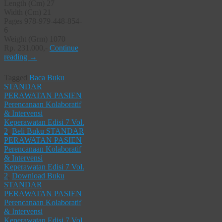
Length (Cm) 27
Width (Cm) 21
Pages 978-979-448-854-
6
Weight (Grm) 1070
Rp. 231.000,-
Continue
reading
→
Tagged
Baca Buku
STANDAR
PERAWATAN PASIEN
Perencanaan Kolaboratif
& Intervensi
Keperawatan Edisi 7 Vol.
2
,
Beli Buku STANDAR
PERAWATAN PASIEN
Perencanaan Kolaboratif
& Intervensi
Keperawatan Edisi 7 Vol.
2
,
Download Buku
STANDAR
PERAWATAN PASIEN
Perencanaan Kolaboratif
& Intervensi
Keperawatan Edisi 7 Vol.