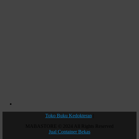
Toko Buku Kedokteran
|
MABASTORE © 2024 All Rights Reserved
Jual Container Bekas