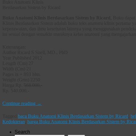
Buku Anatomi Klinis
Berdasarkan Sistem by Ricard
Buku Anatomi Klinis Berdasarkan Sistem by Ricard
, Buku dapat
Klinis Berdasarkan Sistem adalah buku teks anatomi klinis pertama y
keperawatan, dan ilmu kesehatan lainnya yang menggunakan pendekat
ini sesuai dengan semakin maraknya kelas anatomi yang mengajarkan
Keterangan:
Author Ricard S Snell, MD., PhD
Year Published 2012
Length (Cm) 27
Width (Cm) 21
Pages ix + 893 hlm.
Weight (Grm) 2250
Harga Rp.
568.000,-
Rp. 540.000,-
Continue reading
→
Tagged
baca Buku Anatomi Klinis Berdasarkan Sistem by Ricard
,
be
Kedokteran
,
harga Buku Anatomi Klinis Berdasarkan Sistem by Rica
Search