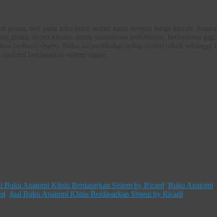
 di pesan, beli pada toko buku online kami dengan harga murah. Anato
ang ditulis secara khusus untuk mahasiswa kedokteran, kedokteran gigi,
an berbasis sistem. Buku ini membahas setiap sistem tubuh sehingga 
 anatomi berdasarkan sistem organ.
li Buku Anatomi Klinis Berdasarkan Sistem by Ricard
,
Buku Anatomi
,
rd
,
Jual Buku Anatomi Klinis Berdasarkan Sistem by Ricard