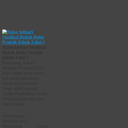
Buku Intisari Medikal-
Bedah Buku Praktik
Klinik Edisi 3
Pengarang Tracey
Hopkins Penerbit EGC,
buku dapat anda pesan,
beli pada toko Buku
online kami dengan
harga relatif murah.
Untuk Pembelian, Pesan,
Silahkan hubungi sales
Suport kami.
Keterangan:
Penerbit: EGC
Pengarang: Tracey