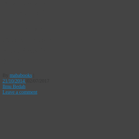
Buku Praktik
Klinik Edisi 3
Buku Intisari
Medikal-Bedah
Buku Praktik
Klinik
By
mababooks
|
21/10/2014
|
02/07/2017
Ilmu Bedah
Leave a comment