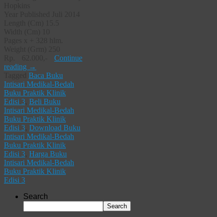
Hopkins
Year Published Juli 2014
Length (Cm) 15.5
Width (Cm) 10
Pages x + 328 hlm.
Weight (Grm) 250
Rp. 62.000,-
Continue
reading
→
Tagged
Baca Buku
Intisari Medikal-Bedah
Buku Praktik Klinik
Edisi 3
,
Beli Buku
Intisari Medikal-Bedah
Buku Praktik Klinik
Edisi 3
,
Download Buku
Intisari Medikal-Bedah
Buku Praktik Klinik
Edisi 3
,
Harga Buku
Intisari Medikal-Bedah
Buku Praktik Klinik
Edisi 3
Search
Search