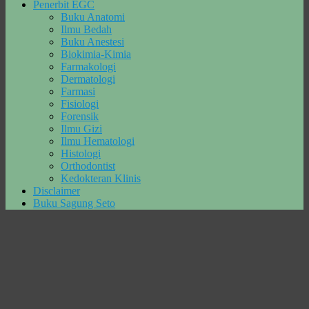
Penerbit EGC
Buku Anatomi
Ilmu Bedah
Buku Anestesi
Biokimia-Kimia
Farmakologi
Dermatologi
Farmasi
Fisiologi
Forensik
Ilmu Gizi
Ilmu Hematologi
Histologi
Orthodontist
Kedokteran Klinis
Disclaimer
Buku Sagung Seto