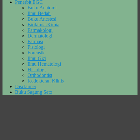
Penerbit EGC
Buku Anatomi
Ilmu Bedah
Buku Anestesi
Biokimia-Kimia
Farmakologi
Dermatologi
Farmasi
Fisiologi
Forensik
Ilmu Gizi
Ilmu Hematologi
Histologi
Orthodontist
Kedokteran Klinis
Disclaimer
Buku Sagung Seto