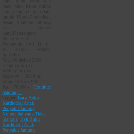
dapat anda pesan, beli
pada toko Buku online
kami dengan harga relatif
murah. Untuk Pembelian,
Pesan, Silahkan hubungi
sales Suport
kami.Keterangan:
Penerbit: EGC
Pengarang: Prof. Dr. dr.
A. Samik Wahab,
Sp.A(K)
Year Published 2009
Length (Cm) 21
Width (Cm) 14
Pages vii + 299 hlm.
Weight (Grm) 290
Rp. 76.000,-
Continue
reading
→
Tagged
Baca Buku
Kardiologi Anak
Penyakit Jantung
Kongenital yang Tidak
Sianotik
,
Beli Buku
Kardiologi Anak
Penyakit Jantung