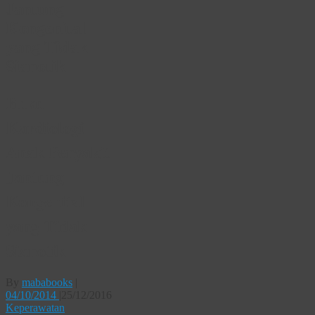
Jantung
Kongenital
yang Tidak
Sianotik
Buku
Kardiologi
Anak Penyakit
Jantung
Kongenital
yang Tidak
Sianotik
By
mababooks
|
04/10/2014
|
25/12/2016
Keperawatan