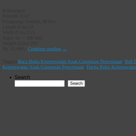
Keterangan:
Penerbit: EGC
Pengarang: Sodikin, M.Kes
Length (Cm) 24
Width (Cm) 15.5
Pages xiv + 208 hlm.
Weight (Grm) 200
Rp. 41.000,-
Continue reading
→
Tagged
Baca Buku Keperawatan Anak Gangguan Pencernaan
,
Beli 
Keperawatan Anak Gangguan Pencernaan
,
Harga Buku Keperawata
Search
Search