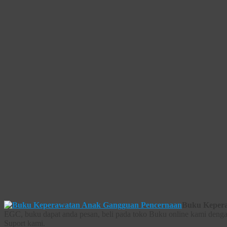
Buku Keper
EGC, buku dapat anda pesan, beli pada toko Buku online kami dengan
Suport kami.