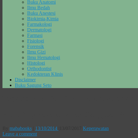
Buku Anatomi
Ilmu Bedah
Buku Anestesi
Biokimia-Kimia
Farmakologi
Dermatologi
Farmasi
Fisiologi
Forensik
Ilmu Gizi
Ilmu Hematologi
Histologi
Orthodontist
Kedokteran Klinis
Disclaimer
Buku Sagung Seto
Tag Archives:
Beli Buku Keperawatan An
Buku Keperawatan Anak Gangguan Pence
By
mababooks
|
13/10/2014
|
13/07/2017
Keperawatan
Leave a comment