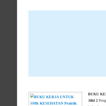
BUKU KER
Jilid 2
Peng