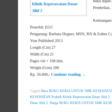
buku dapat 
Pembelian, 
Keterangan
Penerbit: EGC
Pengarang: Barbara Hegner, MSN, RN & Esther C
Year Published 2013
Length (Cm) 27
Width (Cm) 21
Pages viii + 108 hlm.
Weight (Grm) 200
Rp. 56.000,-
Continue reading
→
Tagged
Baca BUKU KERJA UNTUK SMK KESEHATAN Prak
KESEHATAN Praktik Klinik Keperawatan Dasar Jilid 2
,
Dasar Jilid 2
,
Harga BUKU KERJA UNTUK SMK KESEHATA