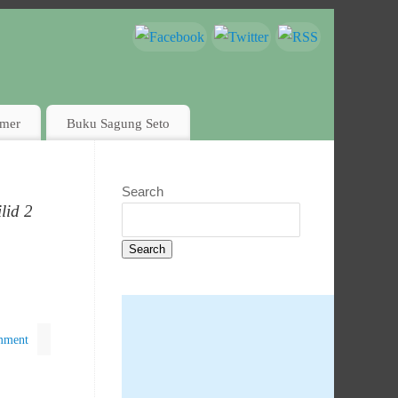
imer
Buku Sagung Seto
Search
lid 2
Search
mment