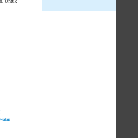
ah. Untuk
K
watan