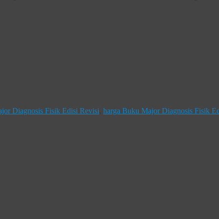
or Diagnosis Fisik Edisi Revisi
,
harga Buku Major Diagnosis Fisik Ed