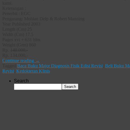
kami.
Keterangan :
Penerbit : EGC
Pengarang: Mohlan Delp & Robert Manning
Year Published 2003
Length (Cm) 25
Width (Cm) 17.5
Pages xvi + 631 hlm.
Weight (Grm) 860
Rp.
140.000,-
Rp. 134.000,-
Continue reading
→
Tagged
Baca Buku Major Diagnosis Fisik Edisi Revisi
,
Beli Buku Maj
Revisi
,
Kedokteran Klinis
Search
Search