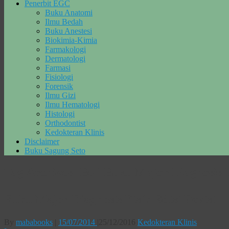
Penerbit EGC
Buku Anatomi
Ilmu Bedah
Buku Anestesi
Biokimia-Kimia
Farmakologi
Dermatologi
Farmasi
Fisiologi
Forensik
Ilmu Gizi
Ilmu Hematologi
Histologi
Orthodontist
Kedokteran Klinis
Disclaimer
Buku Sagung Seto
Tag Archives:
Beli Buku Major Diagnosis F
Buku Major Diagnosis Fisik Edisi Revisi
By
mababooks
|
15/07/2014
|
25/12/2016
Kedokteran Klinis