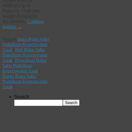
Length (Cm) 21
Width (Cm) 14
Pages vii + 160 hlm.
Weight (Grm) 120
Rp. 54.000,-
Continue
reading
→
Tagged
Baca Buku Saku
Praktikum Keperawatan
Anak
,
Beli Buku Saku
Praktikum Keperawatan
Anak
,
Download Buku
Saku Praktikum
Keperawatan Anak
,
Harga Buku Saku
Praktikum Keperawatan
Anak
Search
Search