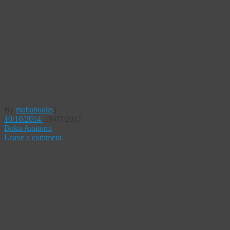
Anak
Buku Saku
Praktikum
Keperawatan
Anak
By
mababooks
|
10/10/2014
|
19/07/2017
Buku Anatomi
Leave a comment