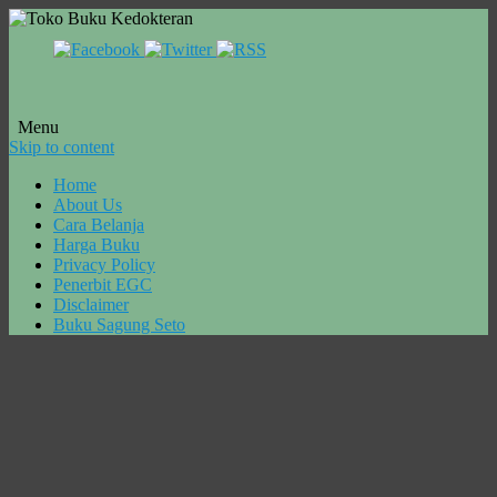
Menu
Skip to content
Home
About Us
Cara Belanja
Harga Buku
Privacy Policy
Penerbit EGC
Disclaimer
Buku Sagung Seto