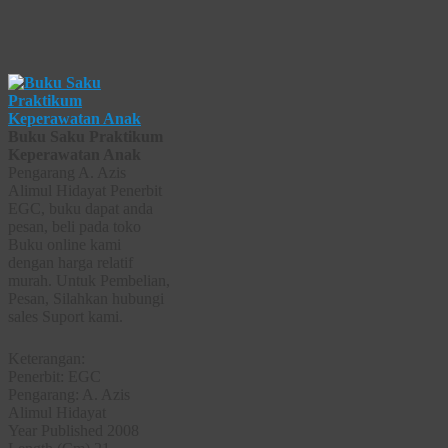
Buku Saku Praktikum
Keperawatan Anak
Pengarang A. Azis
Alimul Hidayat Penerbit
EGC, buku dapat anda
pesan, beli pada toko
Buku online kami
dengan harga relatif
murah. Untuk Pembelian,
Pesan, Silahkan hubungi
sales Suport kami.
Keterangan:
Penerbit: EGC
Pengarang: A. Azis
Alimul Hidayat
Year Published 2008