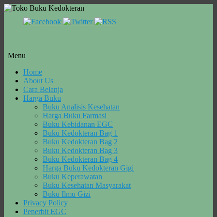
Menu
Skip
Home
to
About Us
content
Cara Belanja
Harga Buku
Buku Analisis Kesehatan
Harga Buku Farmasi
Buku Kebidanan EGC
Buku Kedokteran Bag 1
Buku Kedokteran Bag 2
Buku Kedokteran Bag 3
Buku Kedokteran Bag 4
Harga Buku Kedokteran Gigi
Buku Keperawatan
Buku Kesehatan Masyarakat
Buku Ilmu Gizi
Privacy Policy
Penerbit EGC