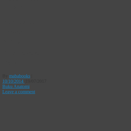
Edisi 5
Buku Saku
Prosedur
Klinis
Keperawatan
Edisi 5
By
mababooks
|
10/10/2014
|
19/07/2017
Buku Anatomi
Leave a comment