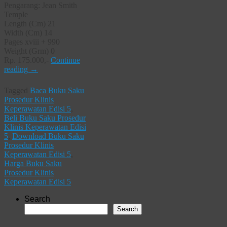
Pengarang: Jean Smith
Temple
Length (Cm) 21
Width (Cm) 14
Pages xviii + 990
Weight (Grm) 0
Rp. 175.000,-
Continue
reading
→
Tagged
Baca Buku Saku
Prosedur Klinis
Keperawatan Edisi 5
,
Beli Buku Saku Prosedur
Klinis Keperawatan Edisi
5
,
Download Buku Saku
Prosedur Klinis
Keperawatan Edisi 5
,
Harga Buku Saku
Prosedur Klinis
Keperawatan Edisi 5
Search
Search