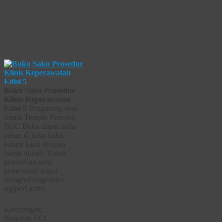
Buku Saku Prosedur
Klinis Keperawatan
Edisi 5
Pengarang Jean
Smith Temple Penerbit
EGC Buku dapat anda
pesan di toko buku
online kami dengan
harga murah. Untuk
pembelian serta
pemesanan dapat
menghubungi sales
support kami.
Keterangan:
Penerbit: EGC