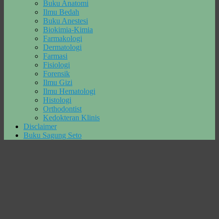
Buku Anatomi
Ilmu Bedah
Buku Anestesi
Biokimia-Kimia
Farmakologi
Dermatologi
Farmasi
Fisiologi
Forensik
Ilmu Gizi
Ilmu Hematologi
Histologi
Orthodontist
Kedokteran Klinis
Disclaimer
Buku Sagung Seto