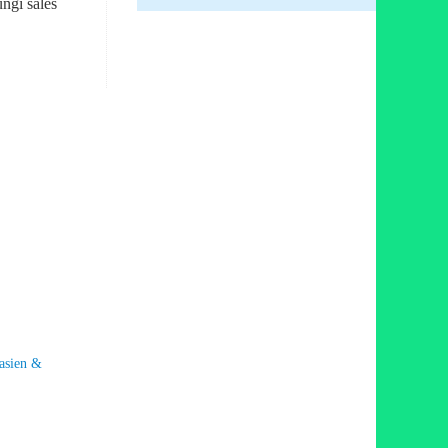
ngi sales
sien &