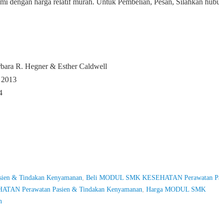
mi dengan harga relatif murah. Untuk Pembelian, Pesan, Silahkan hubu
bara R. Hegner & Esther Caldwell
 2013
4
en & Tindakan Kenyamanan
,
Beli MODUL SMK KESEHATAN Perawatan Pa
AN Perawatan Pasien & Tindakan Kenyamanan
,
Harga MODUL SMK
n