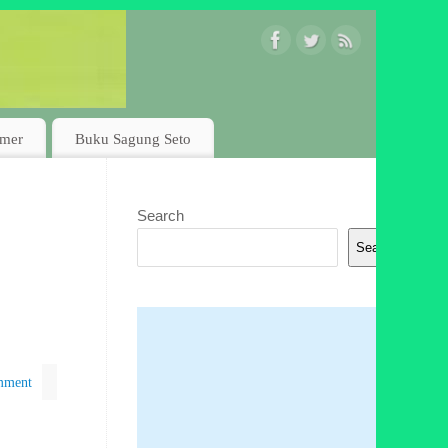
imer
Buku Sagung Seto
Search
Search
mment