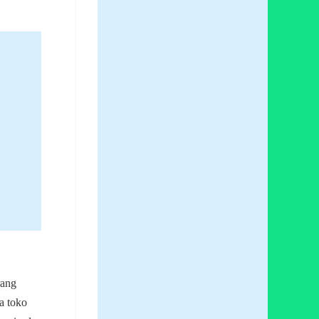
ang
a toko