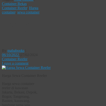
Container Bekas
,
Container Reefer
,
Harga
container
,
sewa container
Harga Sewa
Container
Reefer
By
mababooks
|
06/10/2022
|
27/02/2024
Container Reefer
Leave a comment
Harga Sewa Container Reefer
Harga sewa container
reefer di kawasan
Jakarta, Bekasi, Depok,
Bogor, Tangerang,
Banten, karawang,
bandung sama saja.