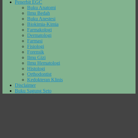
Penerbit EGC
Buku Anatomi
Ilmu Bedah
Buku Anestesi
Biokimia-Kimia
Farmakologi
Dermatologi
Farmasi
Fisiologi
Forensik
Ilmu Gizi
Ilmu Hematologi
Histologi
Orthodontist
Kedokteran Klinis
Disclaimer
Buku Sagung Seto