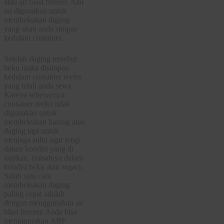
atau air blast freezer. Alat
ini digunakan untuk
membekukan daging
yang akan anda simpan
kedalam container.
Setelah daging tersebut
beku maka disimpan
kedalam container reefer
yang telah anda sewa.
Karena sebenarnya
container reefer tidak
digunakan untuk
membekukan barang atau
daging tapi untuk
menjaga suhu agar tetap
dalam kondisi yang di
ingikan. (misalnya dalam
kondisi beku atau segar).
Salah satu cara
membekukan daging
paling cepat adalah
dengan menggunakan air
blast freezer. Anda bisa
menggunakan ABF