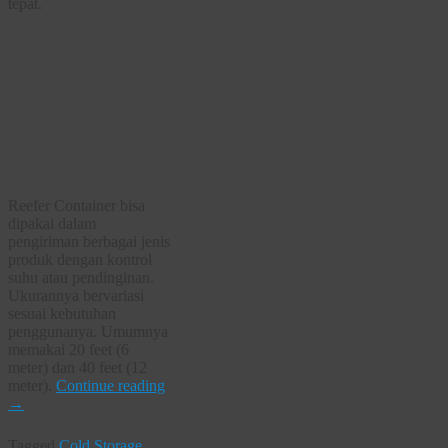
tepat.
Cara Kerja
Container
Reefer Sebagai
Cold Storage
Reefer Container bisa
dipakai dalam
pengiriman berbagai jenis
produk dengan kontrol
suhu atau pendinginan.
Ukurannya bervariasi
sesuai kebutuhan
penggunanya. Umumnya
memakai 20 feet (6
meter) dan 40 feet (12
meter).
Continue reading
→
Tagged
Cold Storage
,