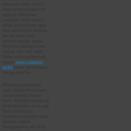
Harganya tidak mahal
alias murah dengan full
support. Menyewa
container reefer adalah
solusi paling benar agar
bisa menyimpan barang-
barang anda yang
sifatnya mudah rusak.
Misalnya daging ayam,
daging sapi atau buah.
Maka solusi paling baik
adalah
sewa container
reefer
untuk menyimpan
barang tersebut.
Misalnya perusahaan
anda adalah perusahaan
rumah potong hewan
(rph). Sebelum daging itu
di distribusikan tentu saja
harus dibekukan.
Pertama yang harus anda
lakukan adalah
menggunakan alat ABF