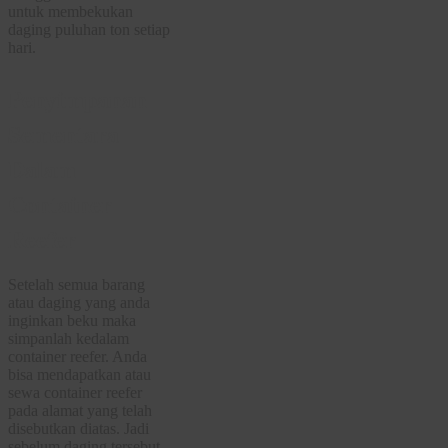
untuk membekukan
daging puluhan ton setiap
hari.
Penyimpanan
Sementara
Dalam
Container
Reefer
Setelah semua barang
atau daging yang anda
inginkan beku maka
simpanlah kedalam
container reefer. Anda
bisa mendapatkan atau
sewa container reefer
pada alamat yang telah
disebutkan diatas. Jadi
sebelum daging tersebut