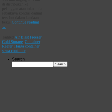
di distribukan ke
pelanggan atau toko anda
sebaiknya kondisi daging
tersebut dalam keadaan
beku.
Continue reading
→
Tagged
Air Blast Freezer
,
Cold Storage
,
Container
Reefer
,
Harga container
,
sewa container
Search
Search