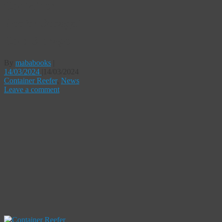
Container
Reefer Sebagai
Cold Storage
By
mababooks
|
14/03/2024
|
14/03/2024
Container Reefer
,
News
Leave a comment