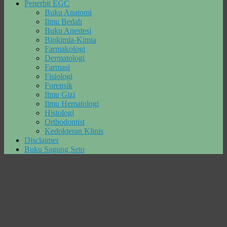
Penerbit EGC
Buku Anatomi
Ilmu Bedah
Buku Anestesi
Biokimia-Kimia
Farmakologi
Dermatologi
Farmasi
Fisiologi
Forensik
Ilmu Gizi
Ilmu Hematologi
Histologi
Orthodontist
Kedokteran Klinis
Disclaimer
Buku Sagung Seto