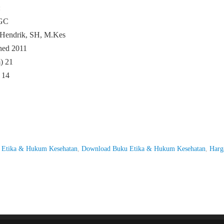
:
EGC
 Hendrik, SH, M.Kes
hed 2011
) 21
 14
u Etika & Hukum Kesehatan
,
Download Buku Etika & Hukum Kesehatan
,
Harg