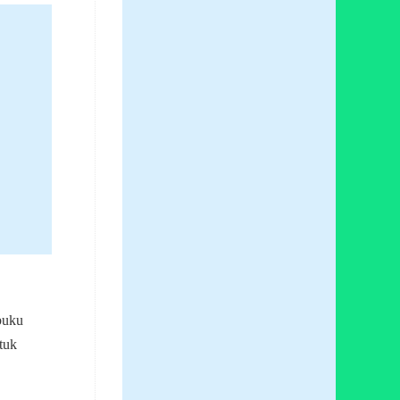
buku
tuk