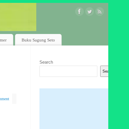
imer
Buku Sagung Seto
Search
Search
mment