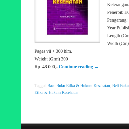
Keterangan
Penerbit: 
Pengarang:
Year Publis
Length (Cm
Width (Cm)
Pages vii + 300 hlm.
Weight (Grm) 300
Rp. 48.000,-
Continue reading
→
Tagged
Baca Buku Etika & Hukum Kesehatan
,
Beli Buk
Etika & Hukum Kesehatan