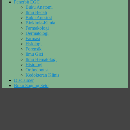
Penerbit EGC
Buku Anatomi
Ilmu Bedah
Buku Anestesi
Biokimia-Kimia
Farmakologi
Dermatologi
Farmasi
Fisiologi
Forensik
Ilmu Gizi
Ilmu Hematologi
Histologi
Orthodontist
Kedokteran Klinis
Disclaimer
Buku Sagung Seto