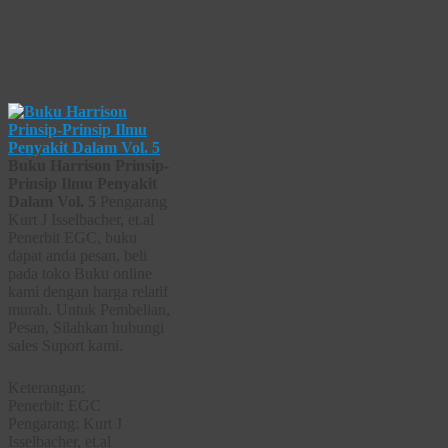
Buku Harrison Prinsip-
Prinsip Ilmu Penyakit
Dalam Vol. 5
Pengarang
Kurt J Isselbacher, et.al
Penerbit EGC, buku
dapat anda pesan, beli
pada toko Buku online
kami dengan harga relatif
murah. Untuk Pembelian,
Pesan, Silahkan hubungi
sales Suport kami.
Keterangan:
Penerbit: EGC
Pengarang: Kurt J
Isselbacher, et.al