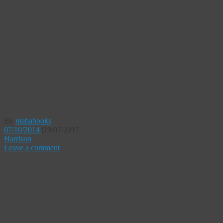
Ilmu Penyakit
Dalam Vol. 5
Buku Harrison
Prinsip-Prinsip
Ilmu Penyakit
Dalam
By
mababooks
|
07/10/2014
|
19/07/2017
Harrison
Leave a comment