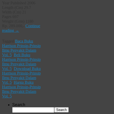
Year Published 2006
Length (Cm) 29.7
Width (Cm) 21
Pages 697
Weight (Grm) 1180
Rp. 289.000,-
Continue
reading
→
Tagged
Baca Buku
Harrison Prinsip-Prinsip
Ilmu Penyakit Dalam
Vol. 5
,
Beli Buku
Harrison Prinsip-Prinsip
Ilmu Penyakit Dalam
Vol. 5
,
Download Buku
Harrison Prinsip-Prinsip
Ilmu Penyakit Dalam
Vol. 5
,
Harga Buku
Harrison Prinsip-Prinsip
Ilmu Penyakit Dalam
Vol. 5
Search
Search