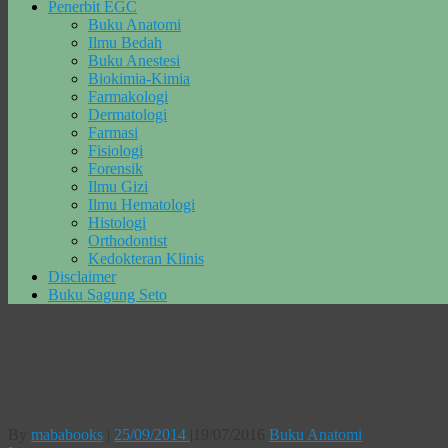
Penerbit EGC
Buku Anatomi
Ilmu Bedah
Buku Anestesi
Biokimia-Kimia
Farmakologi
Dermatologi
Farmasi
Fisiologi
Forensik
Ilmu Gizi
Ilmu Hematologi
Histologi
Orthodontist
Kedokteran Klinis
Disclaimer
Buku Sagung Seto
Tag Archives:
Download Buku Metode Penu
Buku Metode Penulisan Penyajian Karya I
By
mababooks
|
25/09/2014
|
19/07/2016
Buku Anatomi