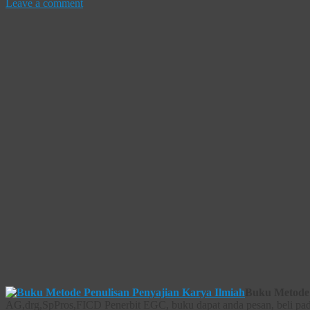
Leave a comment
Buku Metode 
AG,drg,SpPros,FICD Penerbit EGC, buku dapat anda pesan, beli pada