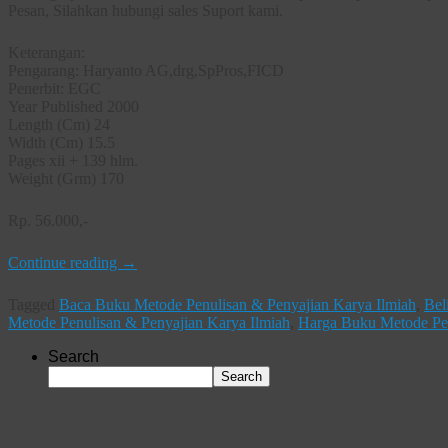
Pesan, Silahkan hubungi sales Suport kami.
Keterangan:
Pengarang: Haryanto AG,drg,SpPros,FICD
Penerbit: EGC
Year Published 2000
Length (Cm) 24
Width (Cm) 15.5
Pages xii + 139 hlm.
Weight (Grm) 170
Rp. 56.000,-
Continue reading
→
Tagged
Baca Buku Metode Penulisan & Penyajian Karya Ilmiah
,
Bel
Metode Penulisan & Penyajian Karya Ilmiah
,
Harga Buku Metode Pen
Search
Search