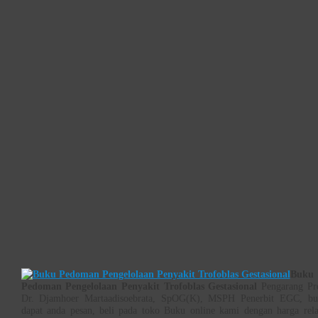
Buku
Pedoman Pengelolaan Penyakit Trofoblas Gestasional
Pengarang Pr
Dr. Djamhoer Martaadisoebrata, SpOG(K), MSPH Penerbit EGC, bu
dapat anda pesan, beli pada toko Buku online kami dengan harga rela