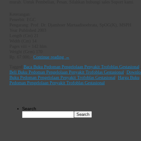
murah. Untuk Pembelian, Pesan, Silahkan hubungi sales Suport kami.
Keterangan:
Penerbit: EGC
Pengarang: Prof. Dr. Djamhoer Martaadisoebrata, SpOG(K), MSPH
Year Published 2003
Length (Cm) 21
Width (Cm) 14
Pages viii + 142 hlm.
Weight (Grm) 170
Rp. 67.000,-
Continue reading
→
Tagged
Baca Buku Pedoman Pengelolaan Penyakit Trofoblas Gestasional
,
Beli Buku Pedoman Pengelolaan Penyakit Trofoblas Gestasional
,
Downlo
Buku Pedoman Pengelolaan Penyakit Trofoblas Gestasional
,
Harga Buku
Pedoman Pengelolaan Penyakit Trofoblas Gestasional
Search
Search