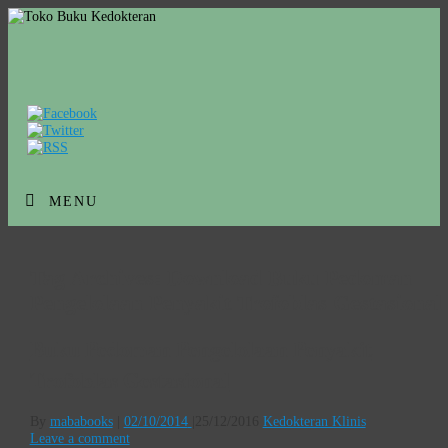
MENU
Tag Archives:
Download Buku Pedoman
Pengelolaan Penyakit Trofoblas Gestasional
Buku Pedoman Pengelolaan Penyakit
Trofoblas Gestasional
By
mababooks
|
02/10/2014
|
25/12/2016
Kedokteran Klinis
Leave a comment